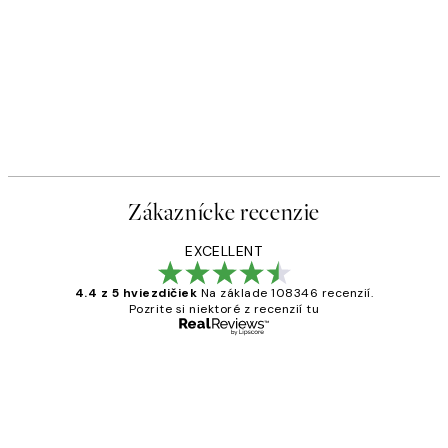
Zákaznícke recenzie
EXCELLENT
4.4 z 5 hviezdičiek
Na základe 108346 recenzií.
Pozrite si niektoré z recenzií tu
Overený kupujúci
Zákaznícke
recenzie
All its ok