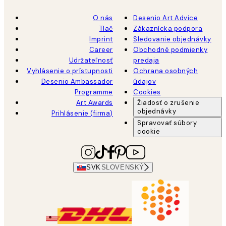
O nás
Desenio Art Advice
Tlač
Zákaznícka podpora
Imprint
Sledovanie objednávky
Career
Obchodné podmienky
Udržateľnosť
predaja
Vyhlásenie o prístupnosti
Ochrana osobných
Desenio Ambassador
údajov
Programme
Cookies
Art Awards
Žiadosť o zrušenie
objednávky
Prihlásenie (firma)
Spravovať súbory
cookie
SVK
SLOVENSKÝ