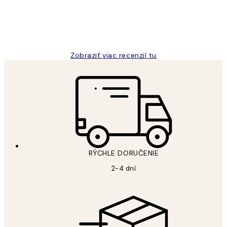
5 máj
Jana K
Zobraziť viac recenzií tu
RÝCHLE DORUČENIE
2-4 dní