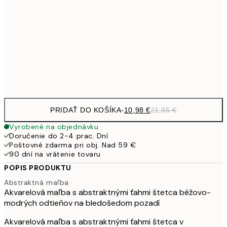
10,9
30x40 cm
21,
1
50x70 cm
Frame
options
PRIDAŤ DO KOŠÍKA
-
10,98 €
21,95 €
Vyrobené na objednávku
Doručenie do 2-4 prac. Dní
Poštovné zdarma pri obj. Nad 59 €
90 dní na vrátenie tovaru
POPIS PRODUKTU
Abstraktná maľba
Akvarelová maľba s abstraktnými ťahmi štetca béžovo-
modrých odtieňov na bledošedom pozadí
Akvarelová maľba s abstraktnými ťahmi štetca v