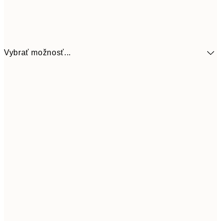
Vybrať možnosť...
7,
21x30 cm