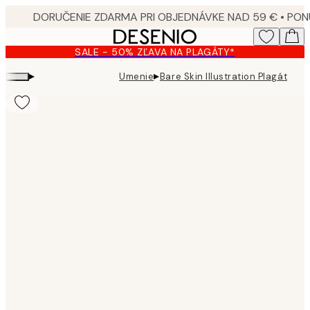
Skip
to
main
SALE - 50% ZĽAVA NA PLAGÁTY*
content.
▸
▸
Umenie
Bare Skin Illustration Plagát
Product
images