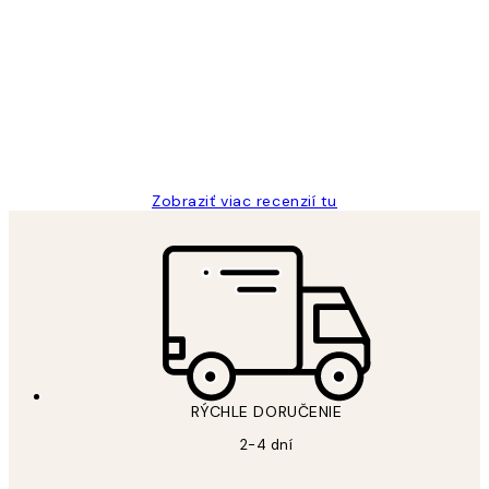
Zákaznícke
recenzie
All its ok
5 máj
Jana K
Zobraziť viac recenzií tu
RÝCHLE DORUČENIE
2-4 dní