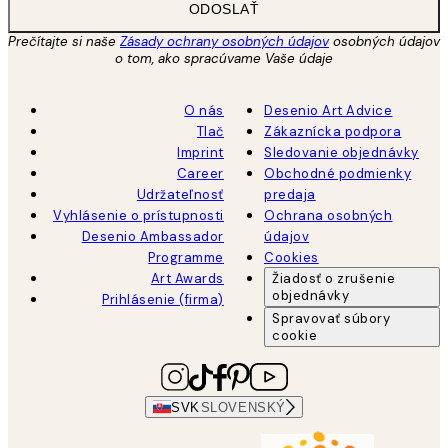
ODOSLAŤ
Prečítajte si naše
Zásady ochrany osobných údajov
osobných údajov
o tom, ako spracúvame Vaše údaje
O nás
Desenio Art Advice
Tlač
Zákaznícka podpora
Imprint
Sledovanie objednávky
Career
Obchodné podmienky
Udržateľnosť
predaja
Vyhlásenie o prístupnosti
Ochrana osobných
Desenio Ambassador
údajov
Programme
Cookies
Art Awards
Žiadosť o zrušenie
objednávky
Prihlásenie (firma)
Spravovať súbory
cookie
SVK
SLOVENSKÝ