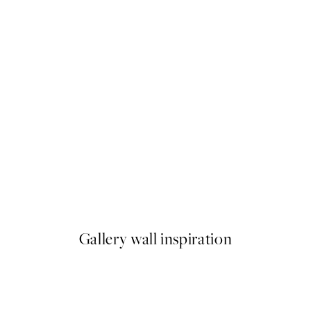
50%*
Giraffe Sitting on the Toilet P
Od 7,50 €
15 €
Gallery wall inspiration