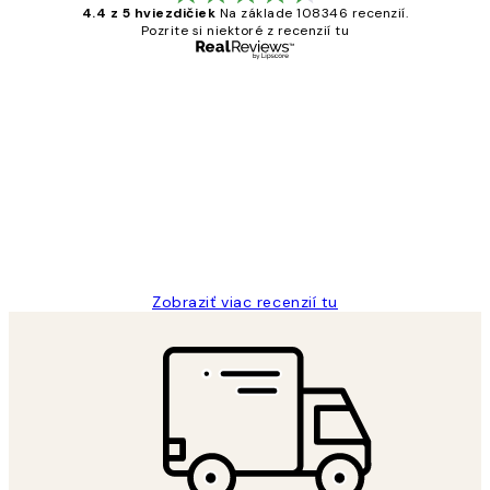
4.4 z 5 hviezdičiek
Na základe 108346 recenzií.
Pozrite si niektoré z recenzií tu
Overený kupujúci
Zákaznícke
recenzie
All its ok
5 máj
Jana K
Zobraziť viac recenzií tu