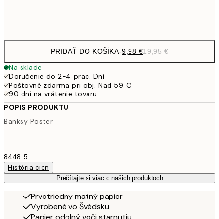
Frame
options
PRIDAŤ DO KOŠÍKA
-
9,98 €
19,95 €
Na sklade
Doručenie do 2-4 prac. Dní
Poštovné zdarma pri obj. Nad 59 €
90 dní na vrátenie tovaru
POPIS PRODUKTU
Banksy Poster
8448-5
História cien
Prečítajte si viac o našich produktoch
Prvotriedny matný papier
Vyrobené vo Švédsku
Papier odolný voči starnutiu