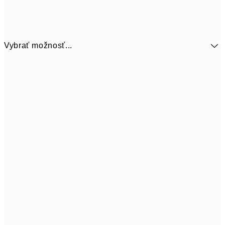
Vybrať možnosť...
9,
30x40 cm
19,