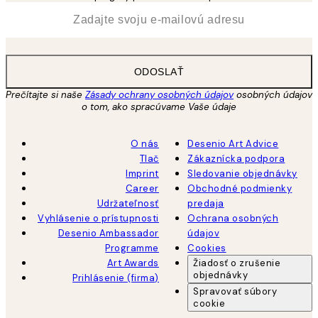
*
E-mail
ODOSLAŤ
Prečítajte si naše
Zásady ochrany osobných údajov
osobných údajov
o tom, ako spracúvame Vaše údaje
O nás
Desenio Art Advice
Tlač
Zákaznícka podpora
Imprint
Sledovanie objednávky
Career
Obchodné podmienky
Udržateľnosť
predaja
Vyhlásenie o prístupnosti
Ochrana osobných
Desenio Ambassador
údajov
Programme
Cookies
Art Awards
Žiadosť o zrušenie
objednávky
Prihlásenie (firma)
Spravovať súbory
cookie