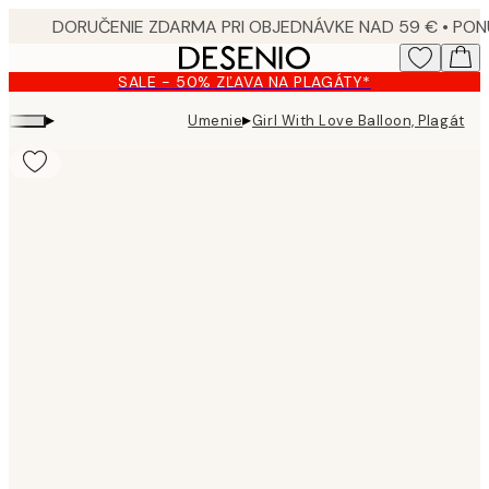
Skip
to
main
SALE - 50% ZĽAVA NA PLAGÁTY*
content.
▸
▸
Umenie
Girl With Love Balloon, Plagát
Product
images