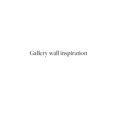
50%*
Linocut Vase Plagát
Od 10,98 €
21,95 €
Gallery wall inspiration