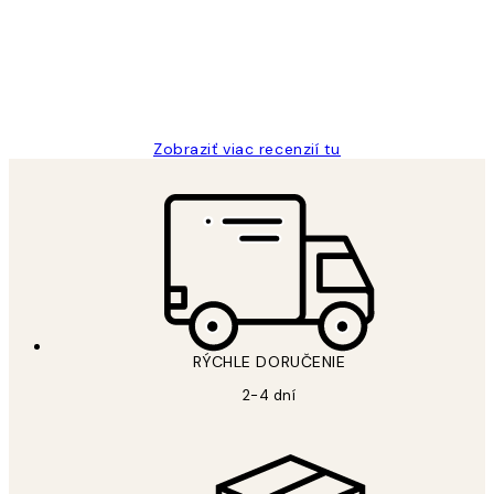
5 máj
Jana K
Zobraziť viac recenzií tu
RÝCHLE DORUČENIE
2-4 dní