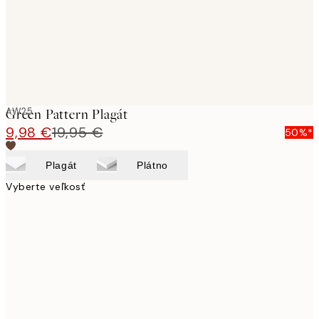
AW25
Green Pattern Plagát
9,98 €
19,95 €
50%*
Plagát
Plátno
Vyberte veľkosť