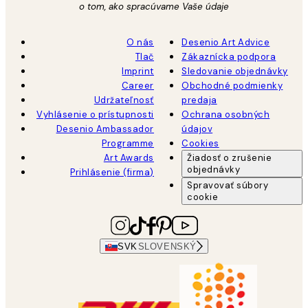
o tom, ako spracúvame Vaše údaje
O nás
Desenio Art Advice
Tlač
Zákaznícka podpora
Imprint
Sledovanie objednávky
Career
Obchodné podmienky
Udržateľnosť
predaja
Vyhlásenie o prístupnosti
Ochrana osobných
Desenio Ambassador
údajov
Programme
Cookies
Art Awards
Žiadosť o zrušenie
objednávky
Prihlásenie (firma)
Spravovať súbory
cookie
SVK
SLOVENSKÝ