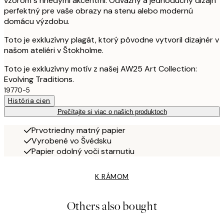
vzorom s hnedými akcentmi. Odvážny a jednoduchý dizajn
perfektný pre vaše obrazy na stenu alebo modernú
domácu výzdobu.
Toto je exkluzívny plagát, ktorý pôvodne vytvoril dizajnér v
našom ateliéri v Štokholme.
Toto je exkluzívny motív z našej AW25 Art Collection:
Evolving Traditions.
19770-5
História cien
Prečítajte si viac o našich produktoch
Prvotriedny matný papier
Vyrobené vo Švédsku
Papier odolný voči starnutiu
K RÁMOM
Others also bought