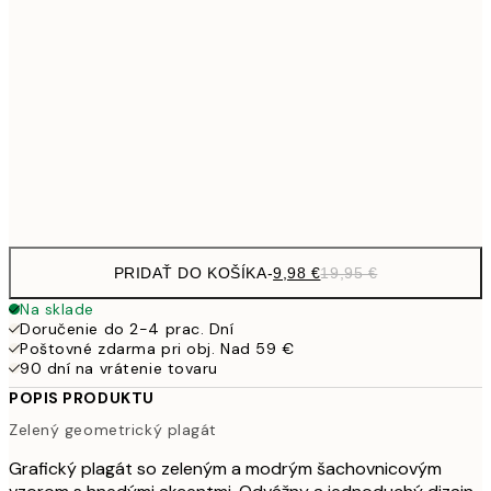
32,
24,5
70x100 cm
59,5
100x150 cm
1
Frame
options
PRIDAŤ DO KOŠÍKA
-
9,98 €
19,95 €
Na sklade
Doručenie do 2-4 prac. Dní
Poštovné zdarma pri obj. Nad 59 €
90 dní na vrátenie tovaru
POPIS PRODUKTU
Zelený geometrický plagát
Grafický plagát so zeleným a modrým šachovnicovým