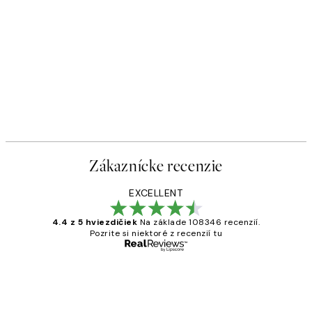
Zákaznícke recenzie
EXCELLENT
4.4 z 5 hviezdičiek
Na základe 108346 recenzií.
Pozrite si niektoré z recenzií tu
Overený kupujúci
Zákaznícke
recenzie
All its ok