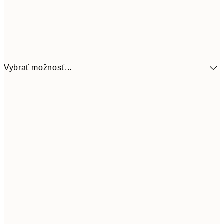
Vybrať možnosť...
9,
30x40 cm