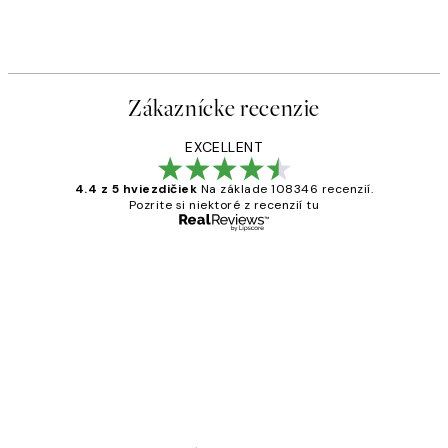
Zákaznícke recenzie
EXCELLENT
4.4 z 5 hviezdičiek
Na základe 108346 recenzií.
Pozrite si niektoré z recenzií tu
Overený kupujúci
Zákaznícke
recenzie
All its ok
5 máj
Jana K