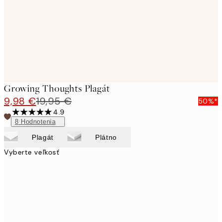
images
Growing Thoughts Plagát
9,98 €
19,95 €
50%*
4.9
8
Hodnotenia
Plagát
Plátno
Vyberte veľkosť