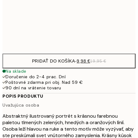
19,
16,2
50x70 cm
32,
Frame
options
PRIDAŤ DO KOŠÍKA
-
9,98 €
19,95 €
Na sklade
Doručenie do 2-4 prac. Dní
Poštovné zdarma pri obj. Nad 59 €
90 dní na vrátenie tovaru
POPIS PRODUKTU
Uvažujúca osoba
Abstraktný ilustrovaný portrét s krásnou farebnou
paletou tlmených zelených, hnedých a oranžových línií.
Osoba leží hlavou na ruke a tento motív môže vyzývať, aby
ste preskúmali svet vnútorného zamyslenia. Krásny kúsok