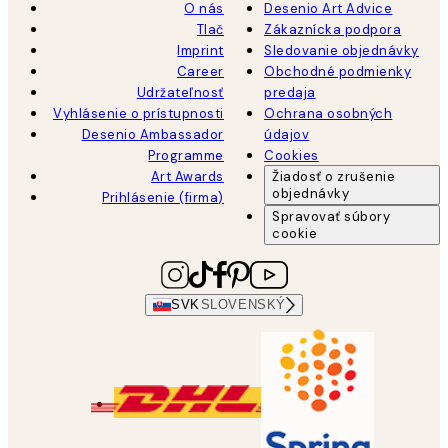
O nás
Desenio Art Advice
Tlač
Zákaznícka podpora
Imprint
Sledovanie objednávky
Career
Obchodné podmienky
Udržateľnosť
predaja
Vyhlásenie o prístupnosti
Ochrana osobných
Desenio Ambassador
údajov
Programme
Cookies
Art Awards
Žiadosť o zrušenie
objednávky
Prihlásenie (firma)
Spravovať súbory
cookie
SVK
SLOVENSKÝ