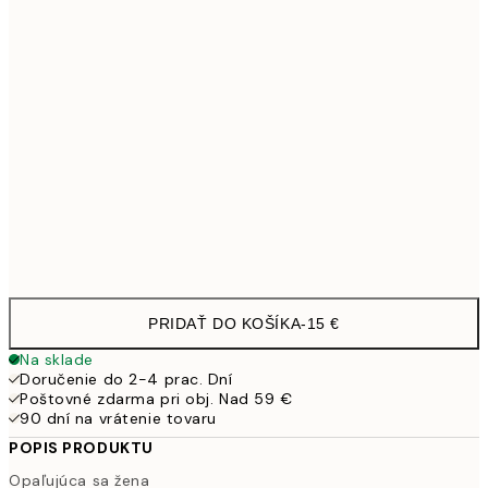
30x40 cm
21,9
50x70 cm
3
70x100 cm
54,4
Frame
options
PRIDAŤ DO KOŠÍKA
-
15 €
Na sklade
Doručenie do 2-4 prac. Dní
Poštovné zdarma pri obj. Nad 59 €
90 dní na vrátenie tovaru
POPIS PRODUKTU
Opaľujúca sa žena