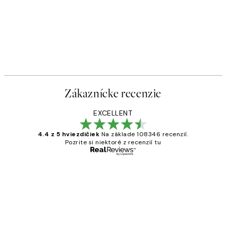
Zákaznícke recenzie
EXCELLENT
4.4 z 5 hviezdičiek
Na základe 108346 recenzií.
Pozrite si niektoré z recenzií tu
Overený kupujúci
Zákaznícke
recenzie
All its ok