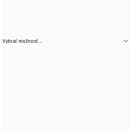
Vybrať možnosť...
21x30 cm
1