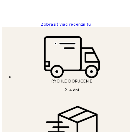
5 máj
Jana K
Zobraziť viac recenzií tu
RÝCHLE DORUČENIE
2-4 dní