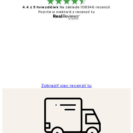
4.4 z 5 hviezdičiek
Na základe 108346 recenzií.
Pozrite si niektoré z recenzií tu
Overený kupujúci
Zákaznícke
recenzie
All its ok
5 máj
Jana K
Zobraziť viac recenzií tu