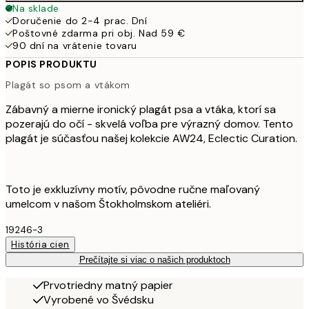
Na sklade
Doručenie do 2-4 prac. Dní
Poštovné zdarma pri obj. Nad 59 €
90 dní na vrátenie tovaru
POPIS PRODUKTU
Plagát so psom a vtákom
Zábavný a mierne ironický plagát psa a vtáka, ktorí sa
pozerajú do očí - skvelá voľba pre výrazný domov. Tento
plagát je súčasťou našej kolekcie AW24, Eclectic Curation.
Toto je exkluzívny motív, pôvodne ručne maľovaný
umelcom v našom Štokholmskom ateliéri.
19246-3
História cien
Prečítajte si viac o našich produktoch
Prvotriedny matný papier
Vyrobené vo Švédsku