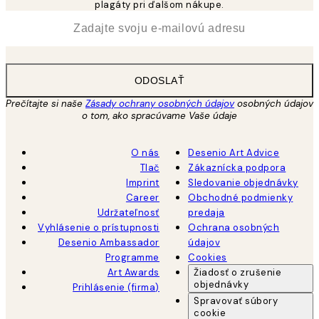
plagáty pri ďalšom nákupe.
*
E-mail
ODOSLAŤ
Prečítajte si naše
Zásady ochrany osobných údajov
osobných údajov
o tom, ako spracúvame Vaše údaje
O nás
Desenio Art Advice
Tlač
Zákaznícka podpora
Imprint
Sledovanie objednávky
Career
Obchodné podmienky
Udržateľnosť
predaja
Vyhlásenie o prístupnosti
Ochrana osobných
Desenio Ambassador
údajov
Programme
Cookies
Art Awards
Žiadosť o zrušenie
objednávky
Prihlásenie (firma)
Spravovať súbory
cookie