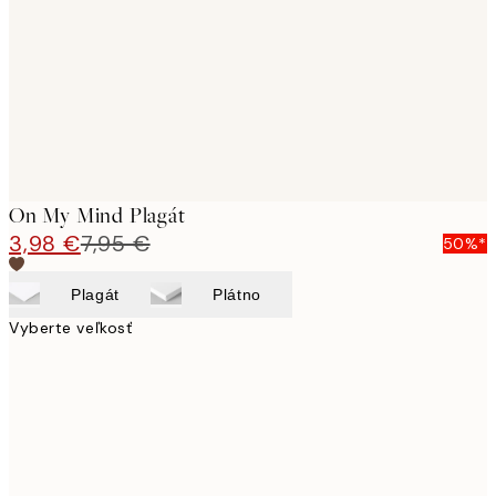
images
On My Mind Plagát
3,98 €
7,95 €
50%*
Plagát
Plátno
Vyberte veľkosť