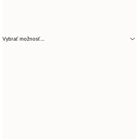
Vybrať možnosť...
3,
13x18 cm
7,