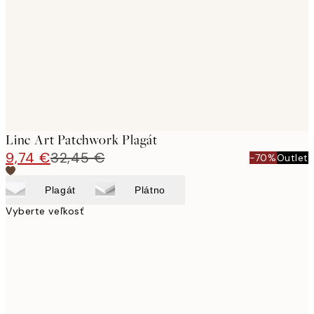
images
Line Art Patchwork Plagát
9,74 €
32,45 €
-70%
Outlet
Plagát
Plátno
Vyberte veľkosť