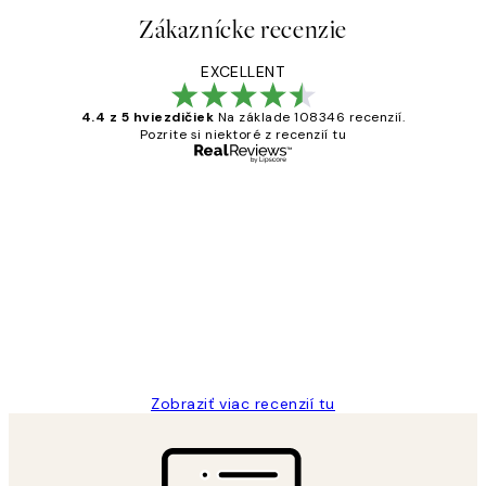
Zákaznícke recenzie
EXCELLENT
4.4 z 5 hviezdičiek
Na základe 108346 recenzií.
Pozrite si niektoré z recenzií tu
Overený kupujúci
Zákaznícke
recenzie
All its ok
5 máj
Jana K
Zobraziť viac recenzií tu