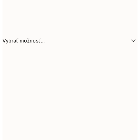
Vybrať možnosť...
9,
50x70 cm