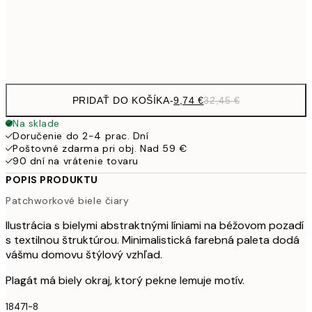
32,
Frame
options
PRIDAŤ DO KOŠÍKA
-
9,74 €
32,45 €
Na sklade
Doručenie do 2-4 prac. Dní
Poštovné zdarma pri obj. Nad 59 €
90 dní na vrátenie tovaru
POPIS PRODUKTU
Patchworkové biele čiary
Ilustrácia s bielymi abstraktnými líniami na béžovom pozadí
s textilnou štruktúrou. Minimalistická farebná paleta dodá
vášmu domovu štýlový vzhľad.
Plagát má biely okraj, ktorý pekne lemuje motív.
18471-8