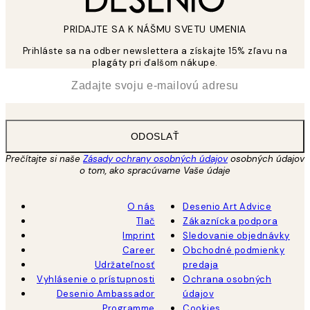
PRIDAJTE SA K NÁŠMU SVETU UMENIA
Prihláste sa na odber newslettera a získajte 15% zľavu na
plagáty pri ďalšom nákupe.
*
E-mail
ODOSLAŤ
Prečítajte si naše
Zásady ochrany osobných údajov
osobných údajov
o tom, ako spracúvame Vaše údaje
O nás
Desenio Art Advice
Tlač
Zákaznícka podpora
Imprint
Sledovanie objednávky
Career
Obchodné podmienky
Udržateľnosť
predaja
Vyhlásenie o prístupnosti
Ochrana osobných
Desenio Ambassador
údajov
Programme
Cookies