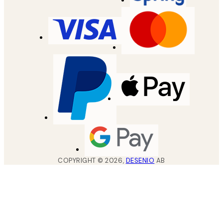
COPYRIGHT ©
2026
,
DESENIO
AB