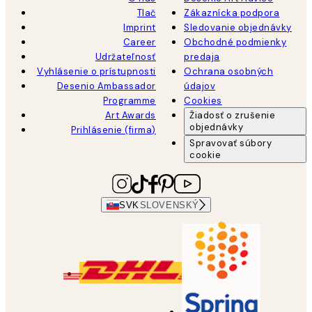
Tlač
Zákaznícka podpora
Imprint
Sledovanie objednávky
Career
Obchodné podmienky
Udržateľnosť
predaja
Vyhlásenie o prístupnosti
Ochrana osobných
Desenio Ambassador
údajov
Programme
Cookies
Art Awards
Žiadosť o zrušenie
objednávky
Prihlásenie (firma)
Spravovať súbory
cookie
SVK
SLOVENSKÝ