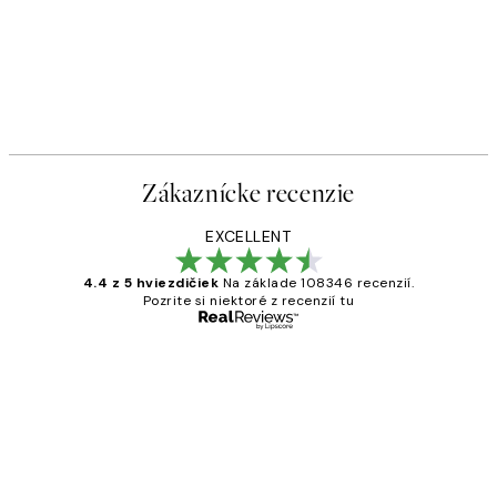
Zákaznícke recenzie
EXCELLENT
4.4 z 5 hviezdičiek
Na základe 108346 recenzií.
Pozrite si niektoré z recenzií tu
Overený kupujúci
Zákaznícke
recenzie
All its ok