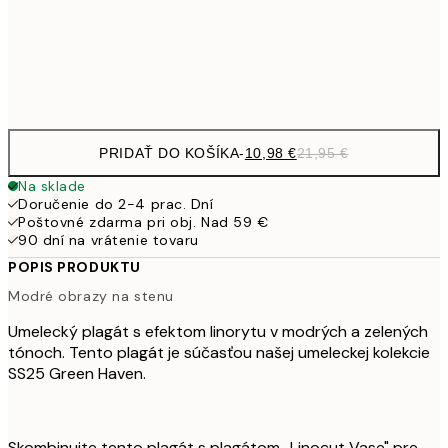
Frame
options
PRIDAŤ DO KOŠÍKA
-
10,98 €
21,95 €
Na sklade
Doručenie do 2-4 prac. Dní
Poštovné zdarma pri obj. Nad 59 €
90 dní na vrátenie tovaru
POPIS PRODUKTU
Modré obrazy na stenu
Umelecký plagát s efektom linorytu v modrých a zelených
tónoch. Tento plagát je súčasťou našej umeleckej kolekcie
SS25 Green Haven.
Skombinujte tento plagát s plagátom „Linocut Vase" pre