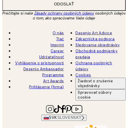
ODOSLAŤ
Prečítajte si naše
Zásady ochrany osobných údajov
osobných údajov
o tom, ako spracúvame Vaše údaje
O nás
Desenio Art Advice
Tlač
Zákaznícka podpora
Imprint
Sledovanie objednávky
Career
Obchodné podmienky
Udržateľnosť
predaja
Vyhlásenie o prístupnosti
Ochrana osobných
Desenio Ambassador
údajov
Programme
Cookies
Art Awards
Žiadosť o zrušenie
objednávky
Prihlásenie (firma)
Spravovať súbory
cookie
SVK
SLOVENSKÝ