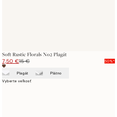
images
Soft Rustic Florals No2 Plagát
7,50 €
15 €
50%*
Plagát
Plátno
Vyberte veľkosť