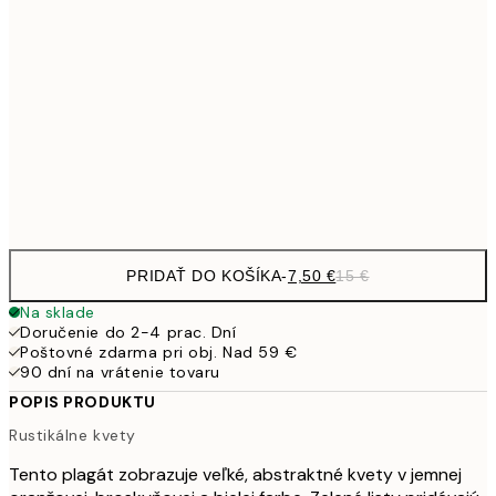
10,9
30x40 cm
21,
1
50x70 cm
Frame
options
PRIDAŤ DO KOŠÍKA
-
7,50 €
15 €
Na sklade
Doručenie do 2-4 prac. Dní
Poštovné zdarma pri obj. Nad 59 €
90 dní na vrátenie tovaru
POPIS PRODUKTU
Rustikálne kvety
Tento plagát zobrazuje veľké, abstraktné kvety v jemnej