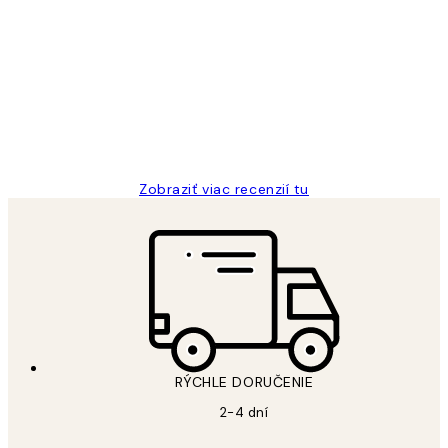
Zákaznícke
recenzie
All its ok
5 máj
Jana K
Zobraziť viac recenzií tu
RÝCHLE DORUČENIE
2-4 dní