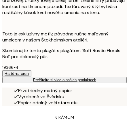
oranžovej, broskyňovej a bielej farbe. Zelené listy pridávajú
kontrast na tlmenom pozadí. Textúrovaný štýl vytvára
rustikálny kúsok kvetinového umenia na stenu.
Toto je exkluzívny motív, pôvodne ručne maľovaný
umelcom v našom Štokholmskom ateliéri.
Skombinujte tento plagát s plagátom ’Soft Rustic Florals
No1’ pre dokonalý pár.
19366-4
História cien
Prečítajte si viac o našich produktoch
Prvotriedny matný papier
Vyrobené vo Švédsku
Papier odolný voči starnutiu
K RÁMOM