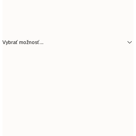
Vybrať možnosť...
7,
21x30 cm