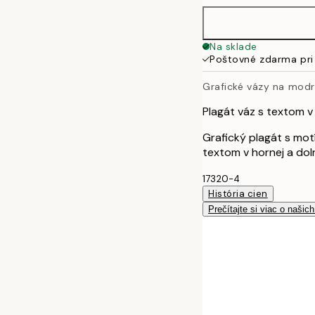
Na sklade
Poštovné zdarma pri
Grafické vázy na mod
Plagát váz s textom v 
Grafický plagát s mo
textom v hornej a dol
17320-4
História cien
Prečítajte si viac o našic