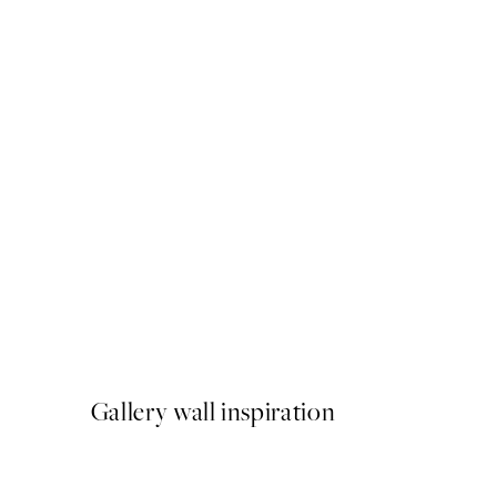
50%*
Beige Golden Flow No2 Pla
Od 9,98 €
19,95 €
Gallery wall inspiration