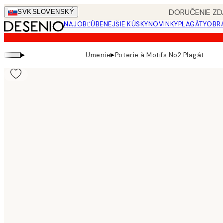
Skip
DORUČENIE ZD
SVK
SLOVENSKÝ
to
NAJOBĽÚBENEJŠIE KÚSKY
NOVINKY
PLAGÁTY
OBRA
main
content.
▸
▸
Umenie
Poterie à Motifs No2 Plagát