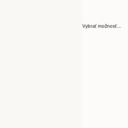
Vybrať možnosť...
Frame
21x30 cm
options
30x40 cm