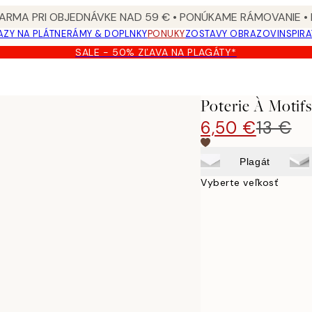
ARMA PRI OBJEDNÁVKE NAD 59 € • PONÚKAME RÁMOVANIE •
ZY NA PLÁTNE
RÁMY & DOPLNKY
PONUKY
ZOSTAVY OBRAZOV
INSPIR
SALE - 50% ZĽAVA NA PLAGÁTY*
Poterie À Motif
6,50 €
13 €
Plagát
Vyberte veľkosť