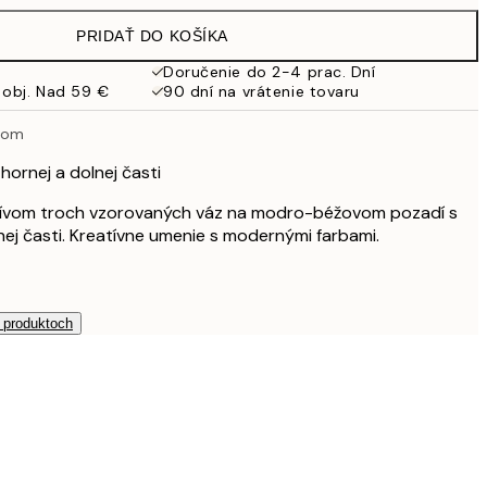
19,95 €
PRIDAŤ DO KOŠÍKA
Doručenie do 2-4 prac. Dní
 obj. Nad 59 €
90 dní na vrátenie tovaru
rom
hornej a dolnej časti
tívom troch vzorovaných váz na modro-béžovom pozadí s
nej časti. Kreatívne umenie s modernými farbami.
h produktoch