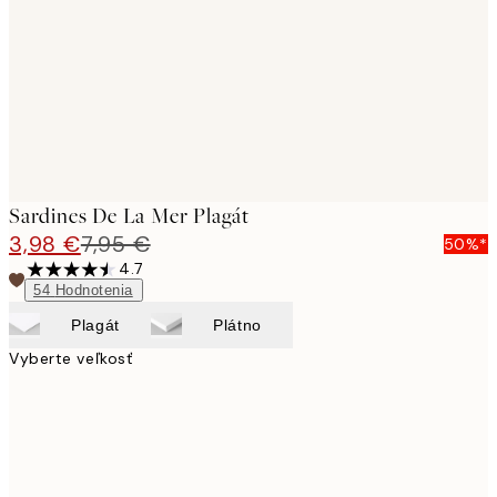
images
Sardines De La Mer Plagát
3,98 €
7,95 €
50%*
4.7
54
Hodnotenia
Plagát
Plátno
Vyberte veľkosť