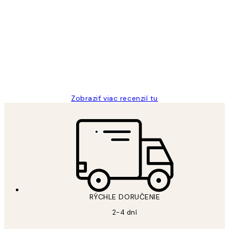
Zákaznícke
recenzie
All its ok
5 máj
Jana K
Zobraziť viac recenzií tu
RÝCHLE DORUČENIE
2-4 dní