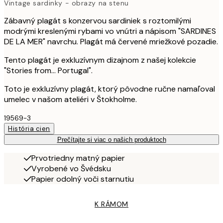
Vintage sardinky - obrazy na stenu
Zábavný plagát s konzervou sardiniek s roztomilými
modrými kreslenými rybami vo vnútri a nápisom "SARDINES
DE LA MER" navrchu. Plagát má červené mriežkové pozadie.
Tento plagát je exkluzívnym dizajnom z našej kolekcie
"Stories from... Portugal".
Toto je exkluzívny plagát, ktorý pôvodne ručne namaľoval
umelec v našom ateliéri v Štokholme.
19569-3
História cien
Prečítajte si viac o našich produktoch
Prvotriedny matný papier
Vyrobené vo Švédsku
Papier odolný voči starnutiu
K RÁMOM