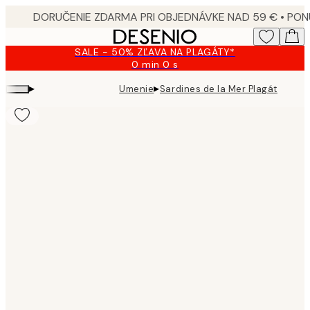
Skip
to
main
SALE - 50% ZĽAVA NA PLAGÁTY*
content.
0 min
0 s
Platné
do:
▸
▸
Umenie
Sardines de la Mer Plagát
2026-
08-
09
Product