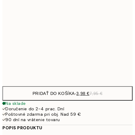
3,
13x18 cm
7,
7,
21x30 cm
10,9
30x40 cm
21,
1
50x70 cm
Frame
options
PRIDAŤ DO KOŠÍKA
-
3,98 €
7,95 €
Na sklade
Doručenie do 2-4 prac. Dní
Poštovné zdarma pri obj. Nad 59 €
90 dní na vrátenie tovaru
POPIS PRODUKTU