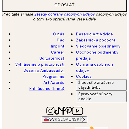
ODOSLAŤ
Prečítajte si naše
Zásady ochrany osobných údajov
osobných údajov
o tom, ako spracúvame Vaše údaje
O nás
Desenio Art Advice
Tlač
Zákaznícka podpora
Imprint
Sledovanie objednávky
Career
Obchodné podmienky
Udržateľnosť
predaja
Vyhlásenie o prístupnosti
Ochrana osobných
Desenio Ambassador
údajov
Programme
Cookies
Art Awards
Žiadosť o zrušenie
objednávky
Prihlásenie (firma)
Spravovať súbory
cookie
SVK
SLOVENSKÝ