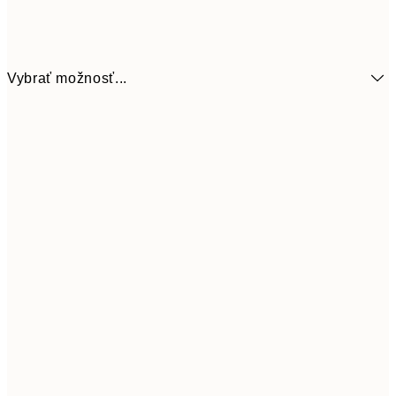
Vybrať možnosť...
50x70 cm
32,4