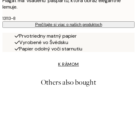
Plagát má 'vsadenú' paspartu, ktorá obraz elegantne
lemuje.
13113-8
Prečítajte si viac o našich produktoch
Prvotriedny matný papier
Vyrobené vo Švédsku
Papier odolný voči starnutiu
K RÁMOM
Others also bought