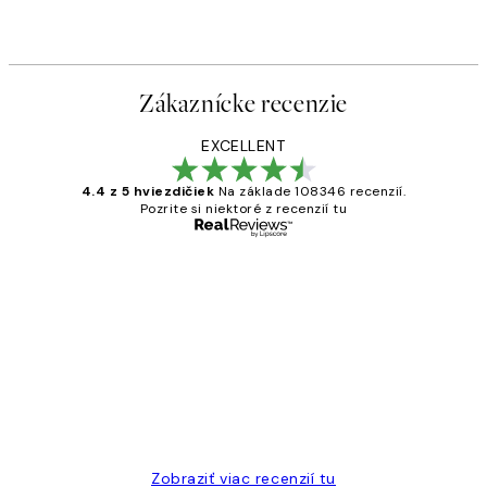
Zákaznícke recenzie
EXCELLENT
4.4 z 5 hviezdičiek
Na základe 108346 recenzií.
Pozrite si niektoré z recenzií tu
Overený kupujúci
Zákaznícke
recenzie
All its ok
5 máj
Jana K
Zobraziť viac recenzií tu