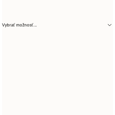
Vybrať možnosť...
6,
21x30 cm
9,