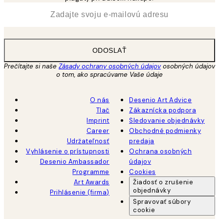
*
E-mail
ODOSLAŤ
Prečítajte si naše
Zásady ochrany osobných údajov
osobných údajov
o tom, ako spracúvame Vaše údaje
O nás
Desenio Art Advice
Tlač
Zákaznícka podpora
Imprint
Sledovanie objednávky
Career
Obchodné podmienky
Udržateľnosť
predaja
Vyhlásenie o prístupnosti
Ochrana osobných
Desenio Ambassador
údajov
Programme
Cookies
Art Awards
Žiadosť o zrušenie
objednávky
Prihlásenie (firma)
Spravovať súbory
cookie