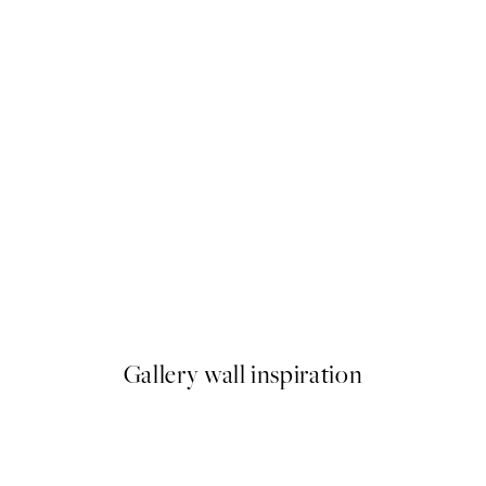
50%*
Skyline Plagát
Od 9,98 €
19,95 €
Gallery wall inspiration