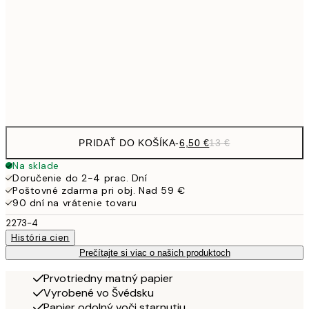
30x40 cm
19,
16,2
50x70 cm
32,
Frame
options
PRIDAŤ DO KOŠÍKA
-
6,50 €
13 €
Na sklade
Doručenie do 2-4 prac. Dní
Poštovné zdarma pri obj. Nad 59 €
90 dní na vrátenie tovaru
2273-4
História cien
Prečítajte si viac o našich produktoch
Prvotriedny matný papier
Vyrobené vo Švédsku
Papier odolný voči starnutiu