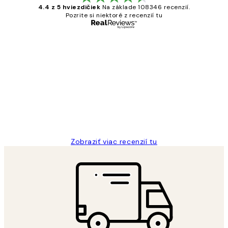
4.4 z 5 hviezdičiek
Na základe 108346 recenzií.
Pozrite si niektoré z recenzií tu
Overený kupujúci
Zákaznícke
recenzie
All its ok
5 máj
Jana K
Zobraziť viac recenzií tu