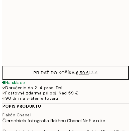
9,
30x40 cm
19,
16,2
50x70 cm
32,
Frame
options
PRIDAŤ DO KOŠÍKA
-
6,50 €
13 €
Na sklade
Doručenie do 2-4 prac. Dní
Poštovné zdarma pri obj. Nad 59 €
90 dní na vrátenie tovaru
POPIS PRODUKTU
Flakón Chanel
Čiernobiela fotografia flakónu Chanel No5 v ruke