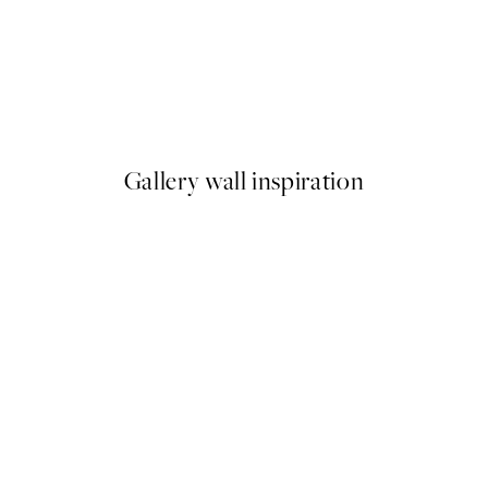
50%*
Runway Dogs Plagát
Od 9,98 €
19,95 €
Gallery wall inspiration