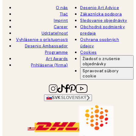
O nás
Desenio Art Advice
Tlač
Zákaznícka podpora
Imprint
Sledovanie objednávky
Career
Obchodné podmienky
Udržateľnosť
predaja
Vyhlásenie o prístupnosti
Ochrana osobných
Desenio Ambassador
údajov
Programme
Cookies
Art Awards
Žiadosť o zrušenie
objednávky
Prihlásenie (firma)
Spravovať súbory
cookie
SVK
SLOVENSKÝ