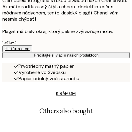
Čiernobiela fotografia s rukou držiacou flakón Chanel No5.
Ak máte radi luxusný štýl a chcete docieliť interiér s
módnym nádychom, tento klasický plagát Chanel vám
nesmie chýbať !
Plagát má biely okraj, ktorý pekne zvýrazňuje motív.
15415-4
História cien
Prečítajte si viac o našich produktoch
Prvotriedny matný papier
Vyrobené vo Švédsku
Papier odolný voči starnutiu
K RÁMOM
Others also bought