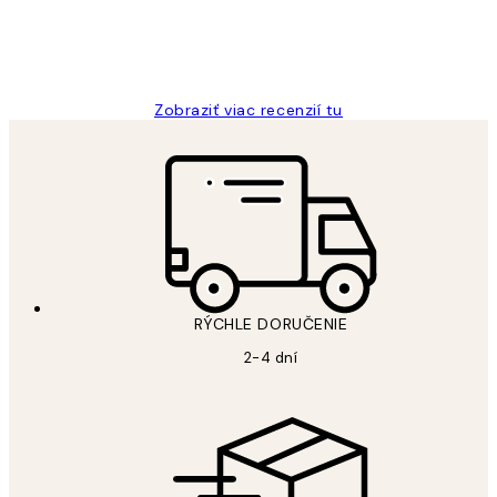
5 máj
Jana K
Zobraziť viac recenzií tu
RÝCHLE DORUČENIE
2-4 dní