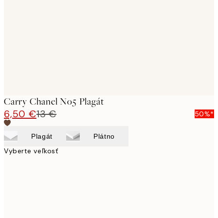
images
Carry Chanel No5 Plagát
6,50 €
13 €
50%*
Plagát
Plátno
Vyberte veľkosť