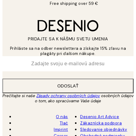
Free shipping over 59 €
PRIDAJTE SA K NÁŠMU SVETU UMENIA
Prihláste sa na odber newslettera a získajte 15% zľavu na
plagáty pri ďalšom nákupe.
*
E-mail
ODOSLAŤ
Prečítajte si naše
Zásady ochrany osobných údajov
osobných údajov
o tom, ako spracúvame Vaše údaje
O nás
Desenio Art Advice
Tlač
Zákaznícka podpora
Imprint
Sledovanie objednávky
Career
Obchodné podmienky