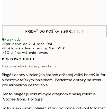
Frame
options
PRIDAŤ DO KOŠÍKA
-
9,98 €
19,95 €
Na sklade
Doručenie do 2-4 prac. Dní
Poštovné zdarma pri obj. Nad 59 €
90 dní na vrátenie tovaru
POPIS PRODUKTU
Cestovateľské obrazy na stenu
Plagát osoby v zelených šatách držiacej veľký hnedý kufor
s cestovateľskými nálepkami. Perfektné obrazy na stenu
pre milovníkov cestovania.
Tento plagát je exkluzívnym dizajnom z našej kolekcie
"Stories from... Portugal".
Toto je exkluzívny plagát, ktorý pôvodne vytvoril fotograf