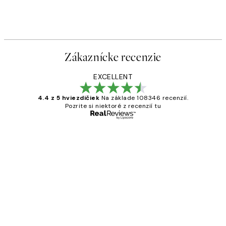
Zákaznícke recenzie
EXCELLENT
4.4 z 5 hviezdičiek
Na základe 108346 recenzií.
Pozrite si niektoré z recenzií tu
Overený kupujúci
Zákaznícke
recenzie
All its ok
5 máj
Jana K