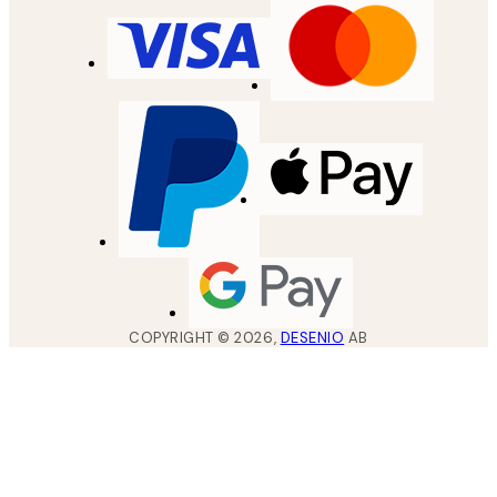
COPYRIGHT ©
2026
,
DESENIO
AB