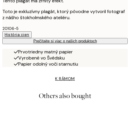
Tento plagát má zrnitý efekt.
Toto je exkluzívny plagát, ktorý pôvodne vytvoril fotograf
z nášho štokholmského ateliéru.
20106-5
História cien
Prečítajte si viac o našich produktoch
Prvotriedny matný papier
Vyrobené vo Švédsku
Papier odolný voči starnutiu
K RÁMOM
Others also bought