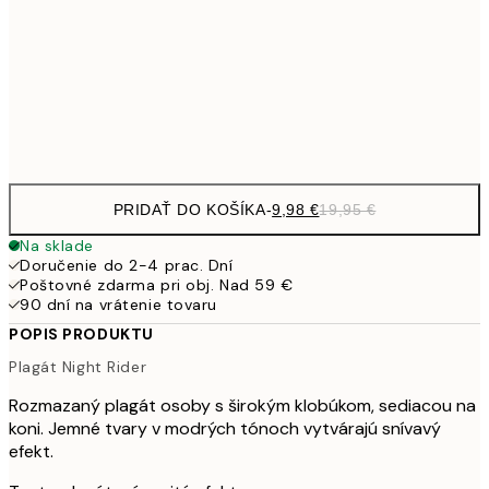
32,
24,5
70x100 cm
Frame
options
PRIDAŤ DO KOŠÍKA
-
9,98 €
19,95 €
Na sklade
Doručenie do 2-4 prac. Dní
Poštovné zdarma pri obj. Nad 59 €
90 dní na vrátenie tovaru
POPIS PRODUKTU
Plagát Night Rider
Rozmazaný plagát osoby s širokým klobúkom, sediacou na
koni. Jemné tvary v modrých tónoch vytvárajú snívavý
efekt.