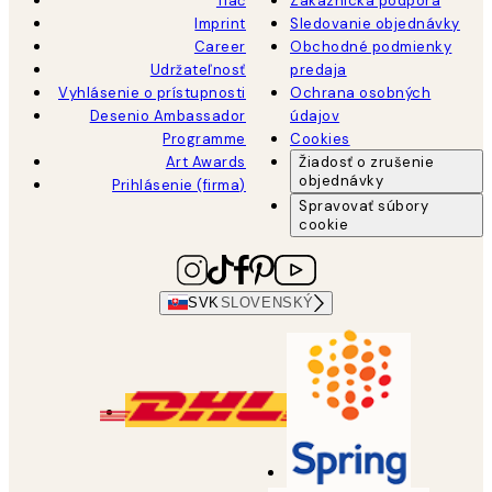
Tlač
Zákaznícka podpora
Imprint
Sledovanie objednávky
Career
Obchodné podmienky
Udržateľnosť
predaja
Vyhlásenie o prístupnosti
Ochrana osobných
Desenio Ambassador
údajov
Programme
Cookies
Art Awards
Žiadosť o zrušenie
objednávky
Prihlásenie (firma)
Spravovať súbory
cookie
SVK
SLOVENSKÝ