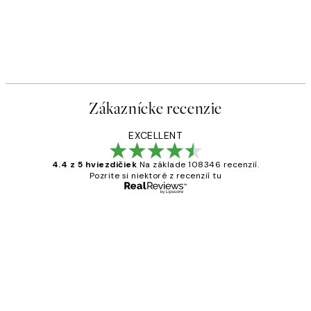
Zákaznícke recenzie
EXCELLENT
4.4 z 5 hviezdičiek
Na základe 108346 recenzií.
Pozrite si niektoré z recenzií tu
Overený kupujúci
Zákaznícke
recenzie
All its ok
5 máj