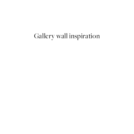
Catzilla Plagát
Od 3,98 €
7,95 €
Gallery wall inspiration