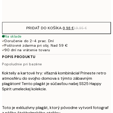
Frame
options
PRIDAŤ DO KOŠÍKA
-
9,98 €
19,95 €
Na sklade
Doručenie do 2-4 prac. Dní
Poštovné zdarma pri obj. Nad 59 €
90 dní na vrátenie tovaru
POPIS PRODUKTU
Popoludnie pri bazéne
Kokteily a kartové hry: víťazná kombinácia! Prineste retro
atmosféru do svojho domova s týmto zábavným
plagátom! Tento plagát je súčasťou našej SS25 Happy
Spirit umeleckej kolekcie.
Toto je exkluzívny plagát, ktorý pôvodne vytvoril fotograf
z nášho štokholmského ateliéru.