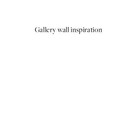
Maarten Leon - Let's Go Danc
Od 11,97 €
19,95 €
Gallery wall inspiration