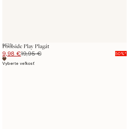
SS25
Poolside Play Plagát
9,98 €
19,95 €
50%*
Vyberte veľkosť