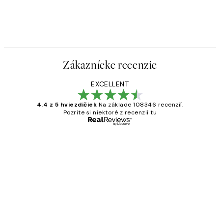
Zákaznícke recenzie
EXCELLENT
4.4 z 5 hviezdičiek
Na základe 108346 recenzií.
Pozrite si niektoré z recenzií tu
Overený kupujúci
Zákaznícke
recenzie
All its ok
5 máj
Jana K