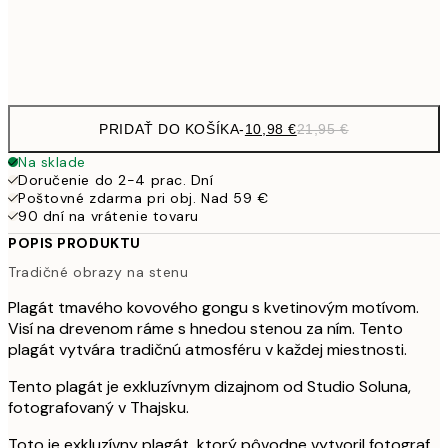
Frame
options
PRIDAŤ DO KOŠÍKA
-
10,98 €
21,95 €
Na sklade
Doručenie do 2-4 prac. Dní
Poštovné zdarma pri obj. Nad 59 €
90 dní na vrátenie tovaru
POPIS PRODUKTU
Tradičné obrazy na stenu
Plagát tmavého kovového gongu s kvetinovým motívom.
Visí na drevenom ráme s hnedou stenou za ním. Tento
plagát vytvára tradičnú atmosféru v každej miestnosti.
Tento plagát je exkluzívnym dizajnom od Studio Soluna,
fotografovaný v Thajsku.
Toto je exkluzívny plagát, ktorý pôvodne vytvoril fotograf