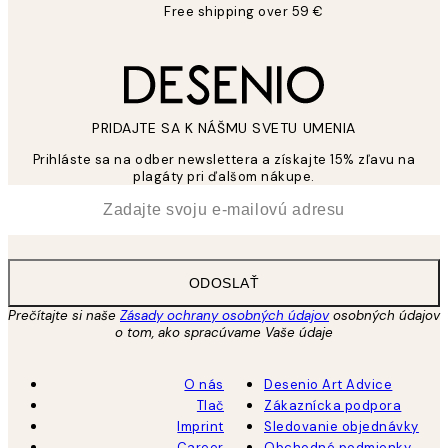
Free shipping over 59 €
PRIDAJTE SA K NÁŠMU SVETU UMENIA
Prihláste sa na odber newslettera a získajte 15% zľavu na
plagáty pri ďalšom nákupe.
*
E-mail
ODOSLAŤ
Prečítajte si naše
Zásady ochrany osobných údajov
osobných údajov
o tom, ako spracúvame Vaše údaje
O nás
Desenio Art Advice
Tlač
Zákaznícka podpora
Imprint
Sledovanie objednávky
Career
Obchodné podmienky