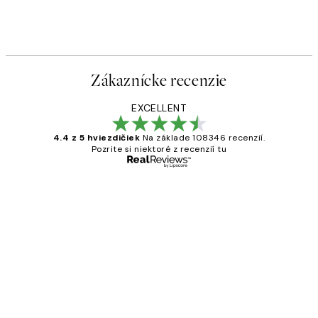
Zákaznícke recenzie
EXCELLENT
4.4 z 5 hviezdičiek
Na základe 108346 recenzií.
Pozrite si niektoré z recenzií tu
Overený kupujúci
Zákaznícke
recenzie
All its ok
5 máj
Jana K