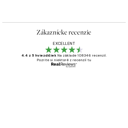
Zákaznícke recenzie
EXCELLENT
4.4 z 5 hviezdičiek
Na základe 108346 recenzií.
Pozrite si niektoré z recenzií tu
Overený kupujúci
Zákaznícke
recenzie
All its ok
5 máj
Jana K