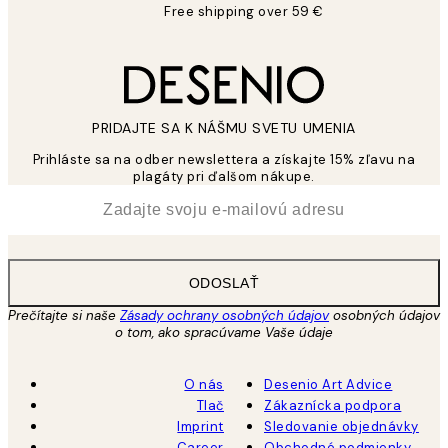
Free shipping over 59 €
PRIDAJTE SA K NÁŠMU SVETU UMENIA
Prihláste sa na odber newslettera a získajte 15% zľavu na
plagáty pri ďalšom nákupe.
*
E-mail
ODOSLAŤ
Prečítajte si naše
Zásady ochrany osobných údajov
osobných údajov
o tom, ako spracúvame Vaše údaje
O nás
Desenio Art Advice
Tlač
Zákaznícka podpora
Imprint
Sledovanie objednávky
Career
Obchodné podmienky