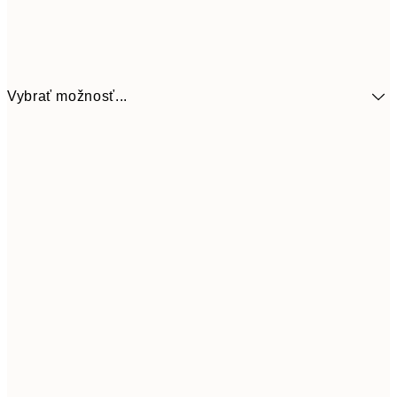
Vybrať možnosť...
9,
30x40 cm
19,