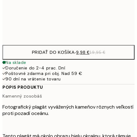
16,2
50x70 cm
32,
Frame
options
PRIDAŤ DO KOŠÍKA
-
9,98 €
19,95 €
Na sklade
Doručenie do 2-4 prac. Dní
Poštovné zdarma pri obj. Nad 59 €
90 dní na vrátenie tovaru
POPIS PRODUKTU
Kamenný zosobáš
Fotografický plagát vyvážených kameňov rôznych veľkostí
proti pozadí oceánu.
Tento plagát má okolo obrazu bielu okrajinu, ktorá rámuje