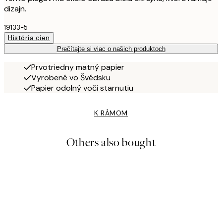
dizajn.
19133-5
História cien
Prečítajte si viac o našich produktoch
Prvotriedny matný papier
Vyrobené vo Švédsku
Papier odolný voči starnutiu
K RÁMOM
Others also bought