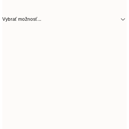
Vybrať možnosť...
9,
30x40 cm
18,