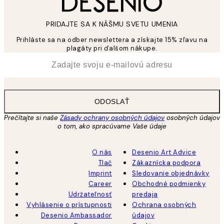
PRIDAJTE SA K NÁŠMU SVETU UMENIA
Prihláste sa na odber newslettera a získajte 15% zľavu na
plagáty pri ďalšom nákupe.
*
E-mail
ODOSLAŤ
Prečítajte si naše
Zásady ochrany osobných údajov
osobných údajov
o tom, ako spracúvame Vaše údaje
O nás
Desenio Art Advice
Tlač
Zákaznícka podpora
Imprint
Sledovanie objednávky
Career
Obchodné podmienky
Udržateľnosť
predaja
Vyhlásenie o prístupnosti
Ochrana osobných
Desenio Ambassador
údajov