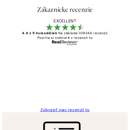
Zákaznícke recenzie
EXCELLENT
4.4 z 5 hviezdičiek
Na základe 108346 recenzií.
Pozrite si niektoré z recenzií tu
Overený kupujúci
Zákaznícke
recenzie
All its ok
5 máj
Jana K
Zobraziť viac recenzií tu