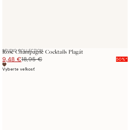
images
STUDIO COLLECTION
Rosé Champagne Cocktails Plagát
9,48 €
18,95 €
50%*
Vyberte veľkosť