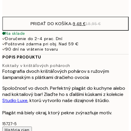
Frame
options
PRIDAŤ DO KOŠÍKA
-
9,48 €
18,95 €
Na sklade
Doručenie do 2-4 prac. Dní
Poštovné zdarma pri obj. Nad 59 €
90 dní na vrátenie tovaru
POPIS PRODUKTU
Koktaily v krištáľových pohároch
Fotografia dvoch krištáľových pohárov s ružovým
šampanským s plátkami dračieho ovocia
Spoločnosť vo dvoch. Perfektný plagát do kuchyne alebo
nad koktailový bar! Zlaďte ho s ďalšími kúskami z kolekcie
Studio Luxe
, ktorú vytvorilo naše dizajnové štúdio.
Plagát má biely okraj, ktorý pekne zvýrazňuje motív.
15727-5
História cien