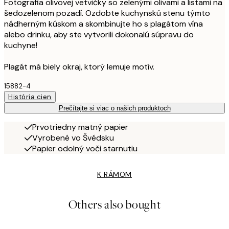
Fotografia olivovej vetvičky so zelenými olivami a listami na
šedozelenom pozadí. Ozdobte kuchynskú stenu týmto
nádherným kúskom a skombinujte ho s plagátom vína
alebo drinku, aby ste vytvorili dokonalú súpravu do
kuchyne!
Plagát má biely okraj, ktorý lemuje motív.
15882-4
História cien
Prečítajte si viac o našich produktoch
Prvotriedny matný papier
Vyrobené vo Švédsku
Papier odolný voči starnutiu
K RÁMOM
Others also bought