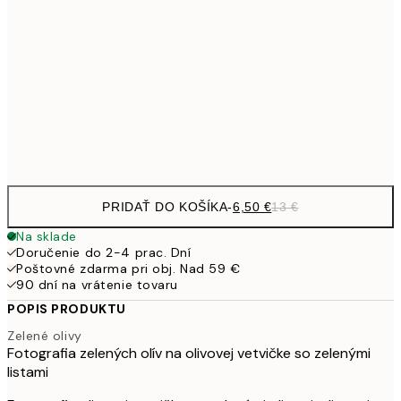
9,
30x40 cm
19,
16,2
50x70 cm
32,
Frame
options
PRIDAŤ DO KOŠÍKA
-
6,50 €
13 €
Na sklade
Doručenie do 2-4 prac. Dní
Poštovné zdarma pri obj. Nad 59 €
90 dní na vrátenie tovaru
POPIS PRODUKTU
Zelené olivy
Fotografia zelených olív na olivovej vetvičke so zelenými
listami