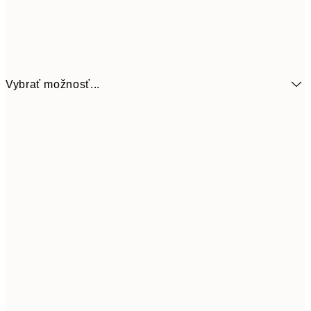
Vybrať možnosť...
6,
21x30 cm