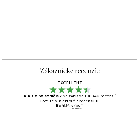
Zákaznícke recenzie
EXCELLENT
4.4 z 5 hviezdičiek
Na základe 108346 recenzií.
Pozrite si niektoré z recenzií tu
Overený kupujúci
Zákaznícke
recenzie
All its ok