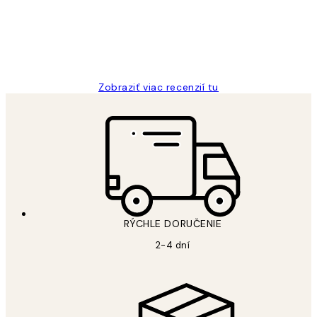
5 máj
Jana K
Zobraziť viac recenzií tu
RÝCHLE DORUČENIE
2-4 dní