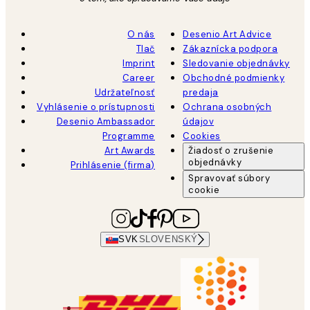
O nás
Desenio Art Advice
Tlač
Zákaznícka podpora
Imprint
Sledovanie objednávky
Career
Obchodné podmienky
Udržateľnosť
predaja
Vyhlásenie o prístupnosti
Ochrana osobných
Desenio Ambassador
údajov
Programme
Cookies
Art Awards
Žiadosť o zrušenie
objednávky
Prihlásenie (firma)
Spravovať súbory
cookie
SVK
SLOVENSKÝ