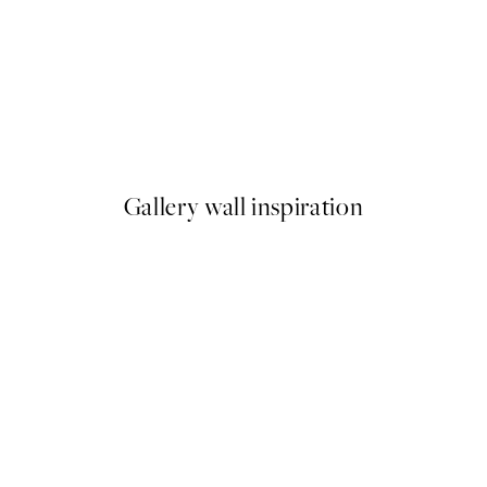
50%*
Warming Sun Plagát
Od 3,98 €
7,95 €
Gallery wall inspiration