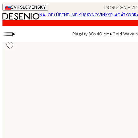
Skip
DORUČENIE ZD
SVK
SLOVENSKÝ
to
NAJOBĽÚBENEJŠIE KÚSKY
NOVINKY
PLAGÁTY
OBRA
main
content.
▸
▸
Plagáty 30x40 cm
Gold Wave N