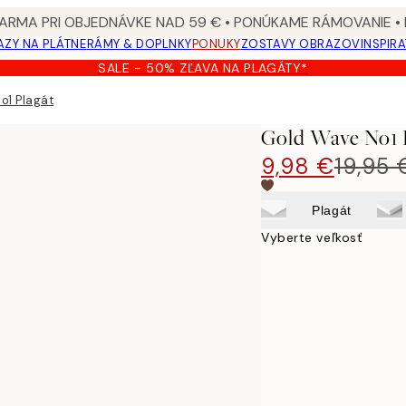
ARMA PRI OBJEDNÁVKE NAD 59 € • PONÚKAME RÁMOVANIE •
ZY NA PLÁTNE
RÁMY & DOPLNKY
PONUKY
ZOSTAVY OBRAZOV
INSPIR
SALE - 50% ZĽAVA NA PLAGÁTY*
o1 Plagát
Gold Wave No1 
9,98 €
19,95 
Plagát
Vyberte veľkosť