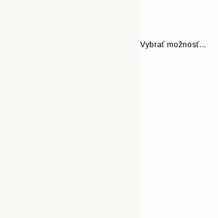
Vybrať možnosť...
Frame
30x40 cm
options
50x70 cm