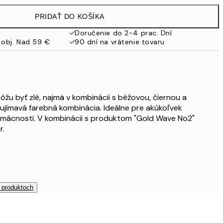
32,45 €
PRIDAŤ DO KOŠÍKA
Doručenie do 2-4 prac. Dní
 obj. Nad 59 €
90 dní na vrátenie tovaru
žu byť zlé, najmä v kombinácii s béžovou, čiernou a
aujímavá farebná kombinácia. Ideálne pre akúkoľvek
omácnosti. V kombinácii s produktom "Gold Wave No2"
r.
h produktoch