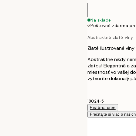
Na sklade
Poštovné zdarma pri
Abstraktné zlaté vlny
Zlaté ilustrované vlny
Abstraktné nikdy nemô
zlatou! Elegantná a z
miestnosť vo vašej d
vytvoríte dokonalý pá
18024-5
História cien
Prečítajte si viac o našic