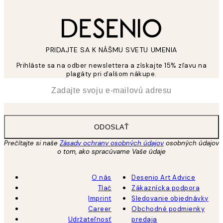
PRIDAJTE SA K NÁŠMU SVETU UMENIA
Prihláste sa na odber newslettera a získajte 15% zľavu na
plagáty pri ďalšom nákupe.
*
E-mail
ODOSLAŤ
Prečítajte si naše
Zásady ochrany osobných údajov
osobných údajov
o tom, ako spracúvame Vaše údaje
O nás
Desenio Art Advice
Tlač
Zákaznícka podpora
Imprint
Sledovanie objednávky
Career
Obchodné podmienky
Udržateľnosť
predaja