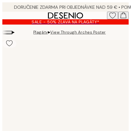
Skip
to
main
SALE - 50% ZĽAVA NA PLAGÁTY*
content.
▸
▸
Plagáty
View Through Arches Poster
Product
images