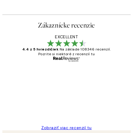
Zákaznícke recenzie
EXCELLENT
4.4 z 5 hviezdičiek
Na základe 108346 recenzií.
Pozrite si niektoré z recenzií tu
Overený kupujúci
Zákaznícke
recenzie
All its ok
5 máj
Jana K
Zobraziť viac recenzií tu