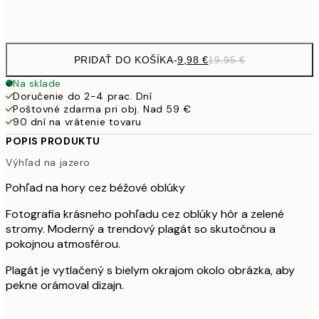
Frame
options
PRIDAŤ DO KOŠÍKA
-
9,98 €
19,95 €
Na sklade
Doručenie do 2-4 prac. Dní
Poštovné zdarma pri obj. Nad 59 €
90 dní na vrátenie tovaru
POPIS PRODUKTU
Výhľad na jazero
Pohľad na hory cez béžové oblúky
Fotografia krásneho pohľadu cez oblúky hôr a zelené
stromy. Moderný a trendový plagát so skutočnou a
pokojnou atmosférou.
Plagát je vytlačený s bielym okrajom okolo obrázka, aby
pekne orámoval dizajn.