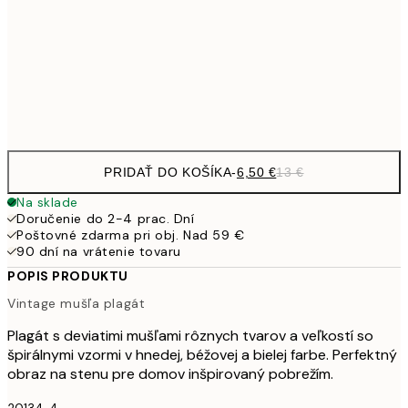
16,2
50x70 cm
32,
Frame
options
PRIDAŤ DO KOŠÍKA
-
6,50 €
13 €
Na sklade
Doručenie do 2-4 prac. Dní
Poštovné zdarma pri obj. Nad 59 €
90 dní na vrátenie tovaru
POPIS PRODUKTU
Vintage mušľa plagát
Plagát s deviatimi mušľami rôznych tvarov a veľkostí so
špirálnymi vzormi v hnedej, béžovej a bielej farbe. Perfektný
obraz na stenu pre domov inšpirovaný pobrežím.