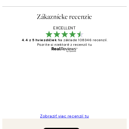
Zákaznícke recenzie
EXCELLENT
4.4 z 5 hviezdičiek
Na základe 108346 recenzií.
Pozrite si niektoré z recenzií tu
Overený kupujúci
Zákaznícke
recenzie
All its ok
5 máj
Jana K
Zobraziť viac recenzií tu