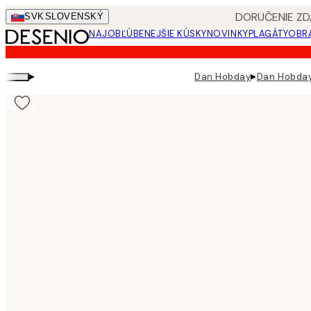
Skip
DORUČENIE ZD
SVK
SLOVENSKÝ
to
NAJOBĽÚBENEJŠIE KÚSKY
NOVINKY
PLAGÁTY
OBRA
main
content.
▸
▸
Dan Hobday
Dan Hobday