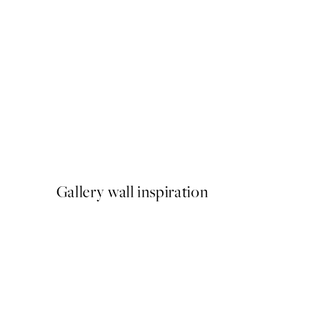
50%*
Graphic Neutrals No3 Plagá
Od 6,50 €
13 €
Gallery wall inspiration