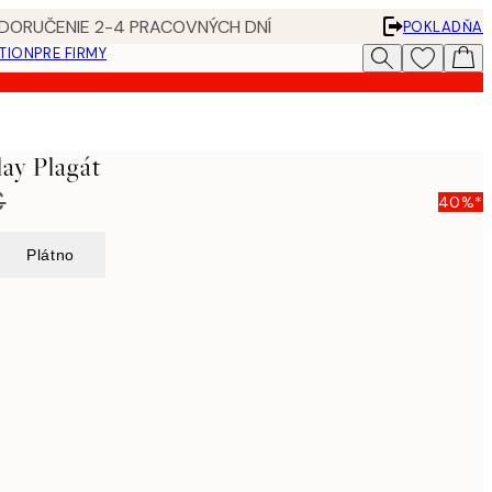
 DORUČENIE 2-4 PRACOVNÝCH DNÍ
POKLADŇA
ATION
PRE FIRMY
ay Plagát
€
40%*
Plátno