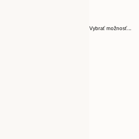
Vybrať možnosť...
Frame
30x40 cm
options
50x70 cm