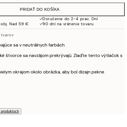
38 €
PRIDAŤ DO KOŠÍKA
Doručenie do 2-4 prac. Dní
 obj. Nad 59 €
90 dní na vrátenie tovaru
 tvarov
vajúce sa v neutrálnych farbách
cké štvorce sa navzájom prekrývajú. Zlaďte tento výtlačok s
 bielym okrajom okolo obrázka, aby bol dizajn pekne
h produktoch