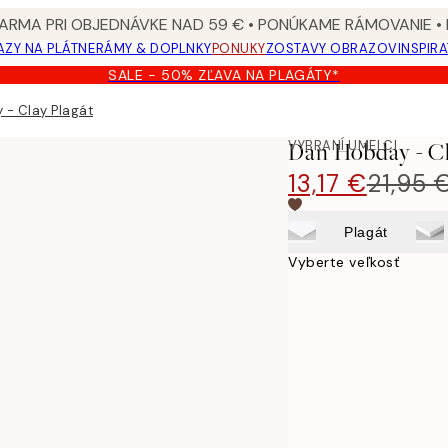
ARMA PRI OBJEDNÁVKE NAD 59 € • PONÚKAME RÁMOVANIE •
ZY NA PLÁTNE
RÁMY & DOPLNKY
PONUKY
ZOSTAVY OBRAZOV
INSPIR
SALE - 50% ZĽAVA NA PLAGÁTY*
 - Clay Plagát
VYBRANÍ UMELCI
Dan Hobday - Cl
13,17 €
21,95 
Plagát
Vyberte veľkosť