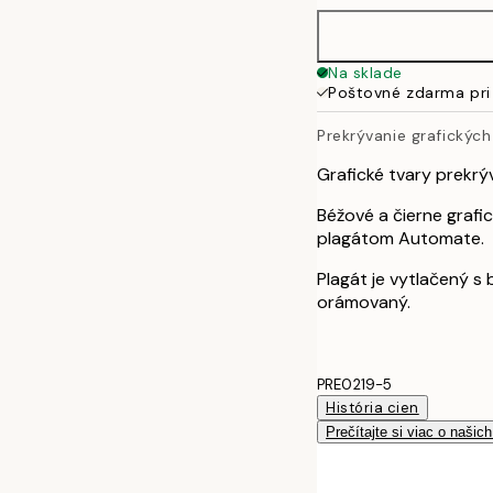
Na sklade
Poštovné zdarma pri
Prekrývanie grafických
Grafické tvary prekrý
Béžové a čierne grafi
plagátom Automate.
Plagát je vytlačený s
orámovaný.
PRE0219-5
História cien
Prečítajte si viac o našic