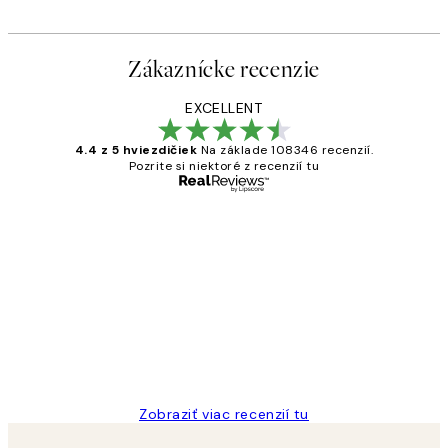
Zákaznícke recenzie
EXCELLENT
4.4 z 5 hviezdičiek
Na základe 108346 recenzií.
Pozrite si niektoré z recenzií tu
Overený kupujúci
Zákaznícke
recenzie
All its ok
5 máj
Jana K
Zobraziť viac recenzií tu