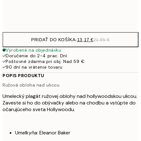
Frame
options
PRIDAŤ DO KOŠÍKA
-
13,17 €
21,95 €
Vyrobené na objednávku
Doručenie do 2-4 prac. Dní
Poštovné zdarma pri obj. Nad 59 €
90 dní na vrátenie tovaru
POPIS PRODUKTU
Ružová obloha nad ulicou
Umelecký plagát ružovej oblohy nad hollywoodskou ulicou.
Zaveste si ho do obývačky alebo na chodbu a vstúpte do
očarujúceho sveta Hollywoodu.
Umelkyňa: Eleanor Baker