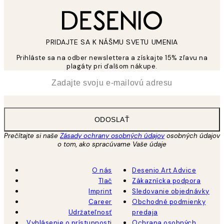
PRIDAJTE SA K NÁŠMU SVETU UMENIA
Prihláste sa na odber newslettera a získajte 15% zľavu na
plagáty pri ďalšom nákupe.
*
E-mail
ODOSLAŤ
Prečítajte si naše
Zásady ochrany osobných údajov
osobných údajov
o tom, ako spracúvame Vaše údaje
O nás
Desenio Art Advice
Tlač
Zákaznícka podpora
Imprint
Sledovanie objednávky
Career
Obchodné podmienky
Udržateľnosť
predaja
Vyhlásenie o prístupnosti
Ochrana osobných