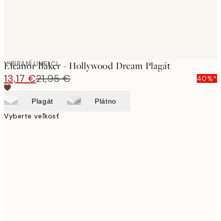
VYBRANÍ UMELCI
Eleanor Baker - Hollywood Dream Plagát
13,17 €
21,95 €
40%*
Plagát
Plátno
Vyberte veľkosť