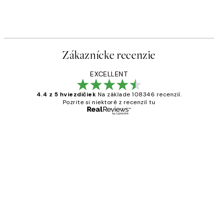
Zákaznícke recenzie
EXCELLENT
4.4 z 5 hviezdičiek
Na základe 108346 recenzií.
Pozrite si niektoré z recenzií tu
Overený kupujúci
Zákaznícke
recenzie
All its ok
5 máj
Jana K