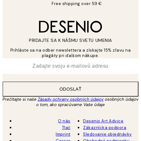
Free shipping over 59 €
PRIDAJTE SA K NÁŠMU SVETU UMENIA
Prihláste sa na odber newslettera a získajte 15% zľavu na
plagáty pri ďalšom nákupe.
*
E-mail
ODOSLAŤ
Prečítajte si naše
Zásady ochrany osobných údajov
osobných údajov
o tom, ako spracúvame Vaše údaje
O nás
Desenio Art Advice
Tlač
Zákaznícka podpora
Imprint
Sledovanie objednávky
Career
Obchodné podmienky