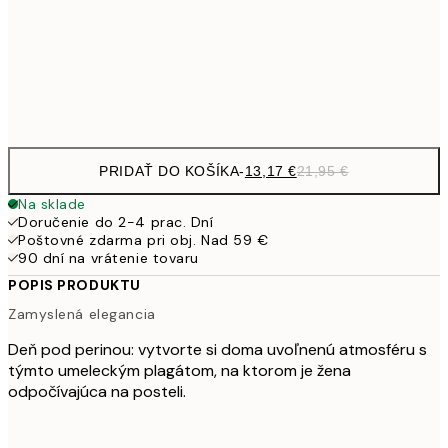
22,8
50x70 cm
Frame
options
PRIDAŤ DO KOŠÍKA
-
13,17 €
21,95 €
Na sklade
Doručenie do 2-4 prac. Dní
Poštovné zdarma pri obj. Nad 59 €
90 dní na vrátenie tovaru
POPIS PRODUKTU
Zamyslená elegancia
Deň pod perinou: vytvorte si doma uvoľnenú atmosféru s
týmto umeleckým plagátom, na ktorom je žena
odpočívajúca na posteli.