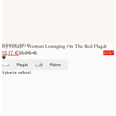
images
VYBRANÍ UMELCI
Ivy Green - Woman Lounging On The Bed Plagát
13,17 €
21,95 €
40%*
Plagát
Plátno
Vyberte veľkosť