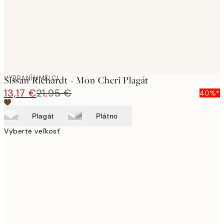
VYBRANÍ UMELCI
Sissan Richardt - Mon Cheri Plagát
13,17 €
21,95 €
40%*
Plagát
Plátno
Vyberte veľkosť