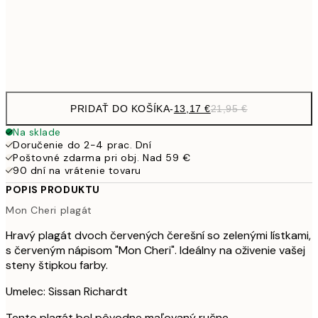
Frame
options
PRIDAŤ DO KOŠÍKA
-
13,17 €
21,95 €
Na sklade
Doručenie do 2-4 prac. Dní
Poštovné zdarma pri obj. Nad 59 €
90 dní na vrátenie tovaru
POPIS PRODUKTU
Mon Cheri plagát
Hravý plagát dvoch červených čerešní so zelenými lístkami,
s červeným nápisom "Mon Cheri". Ideálny na oživenie vašej
steny štipkou farby.
Umelec: Sissan Richardt
Tento plagát bol pôvodne maľovaný ručne.