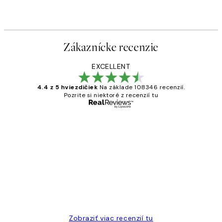
Zákaznícke recenzie
EXCELLENT
4.4 z 5 hviezdičiek
Na základe 108346 recenzií.
Pozrite si niektoré z recenzií tu
Overený kupujúci
Zákaznícke
recenzie
All its ok
5 máj
Jana K
Zobraziť viac recenzií tu