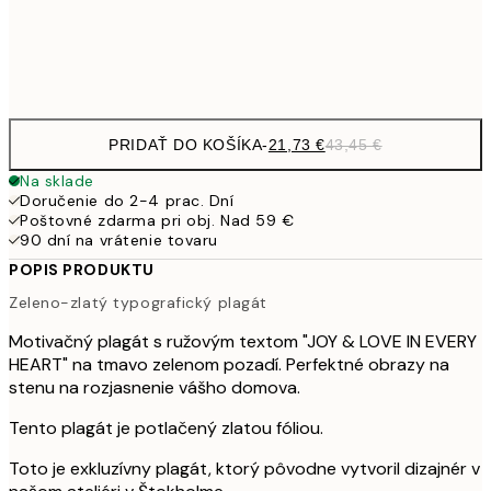
Frame
options
PRIDAŤ DO KOŠÍKA
-
21,73 €
43,45 €
Na sklade
Doručenie do 2-4 prac. Dní
Poštovné zdarma pri obj. Nad 59 €
90 dní na vrátenie tovaru
POPIS PRODUKTU
Zeleno-zlatý typografický plagát
Motivačný plagát s ružovým textom "JOY & LOVE IN EVERY
HEART" na tmavo zelenom pozadí. Perfektné obrazy na
stenu na rozjasnenie vášho domova.
Tento plagát je potlačený zlatou fóliou.
Toto je exkluzívny plagát, ktorý pôvodne vytvoril dizajnér v