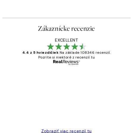
Zákaznícke recenzie
EXCELLENT
4.4 z 5 hviezdičiek
Na základe 108346 recenzií.
Pozrite si niektoré z recenzií tu
Overený kupujúci
Zákaznícke
recenzie
All its ok
5 máj
Jana K
Zobraziť viac recenzií tu