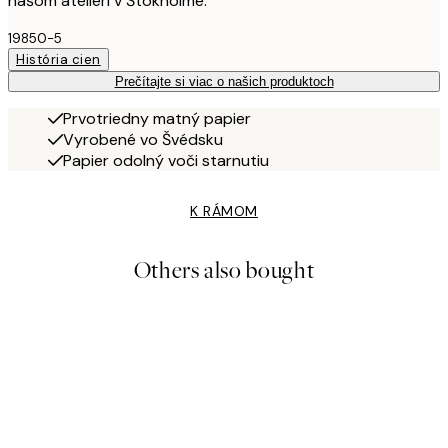
našom ateliéri v Štokholme.
19850-5
História cien
Prečítajte si viac o našich produktoch
Prvotriedny matný papier
Vyrobené vo Švédsku
Papier odolný voči starnutiu
K RÁMOM
Others also bought