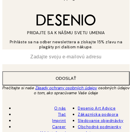
PRIDAJTE SA K NÁŠMU SVETU UMENIA
Prihláste sa na odber newslettera a získajte 15% zľavu na
plagáty pri ďalšom nákupe.
*
E-mail
ODOSLAŤ
Prečítajte si naše
Zásady ochrany osobných údajov
osobných údajov
o tom, ako spracúvame Vaše údaje
O nás
Desenio Art Advice
Tlač
Zákaznícka podpora
Imprint
Sledovanie objednávky
Career
Obchodné podmienky