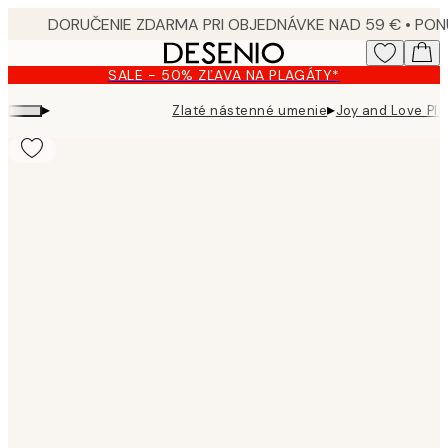
Skip
to
main
SALE - 50% ZĽAVA NA PLAGÁTY*
content.
▸
▸
Zlaté nástenné umenie
Joy and Love Pla
Product
images