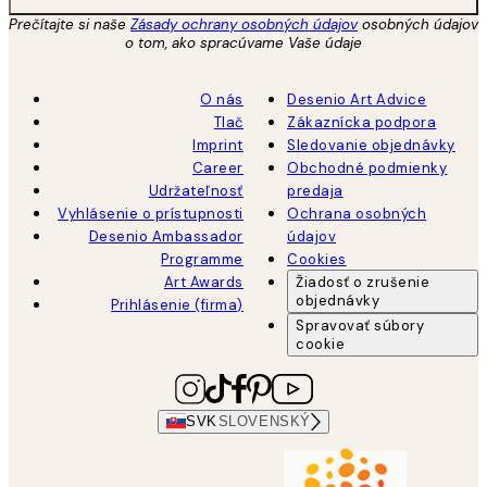
Prečítajte si naše
Zásady ochrany osobných údajov
osobných údajov
o tom, ako spracúvame Vaše údaje
O nás
Desenio Art Advice
Tlač
Zákaznícka podpora
Imprint
Sledovanie objednávky
Career
Obchodné podmienky
Udržateľnosť
predaja
Vyhlásenie o prístupnosti
Ochrana osobných
Desenio Ambassador
údajov
Programme
Cookies
Art Awards
Žiadosť o zrušenie
objednávky
Prihlásenie (firma)
Spravovať súbory
cookie
SVK
SLOVENSKÝ