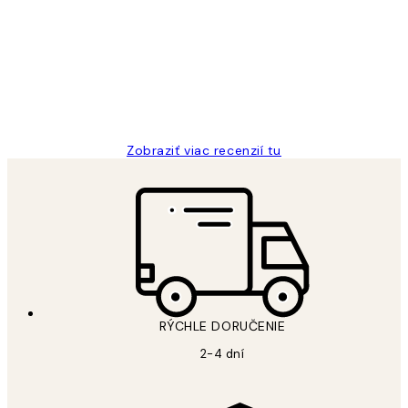
recenzie
All its ok
5 máj
Jana K
Zobraziť viac recenzií tu
RÝCHLE DORUČENIE
2-4 dní