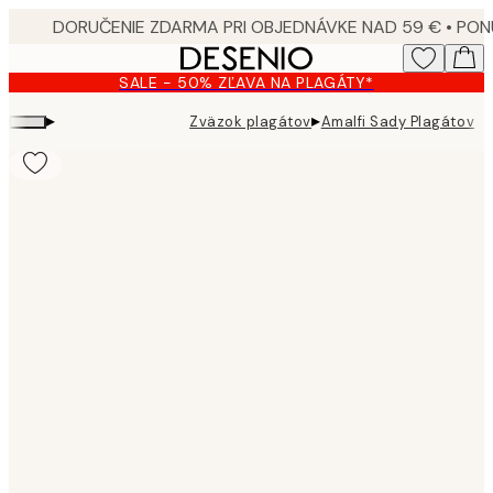
Skip
to
main
SALE - 50% ZĽAVA NA PLAGÁTY*
content.
▸
▸
Zväzok plagátov
Amalfi Sady Plagátov
Product
images