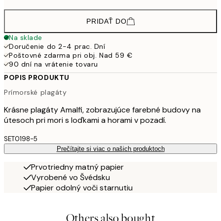
PRIDAŤ DO
Na sklade
Doručenie do 2-4 prac. Dní
Poštovné zdarma pri obj. Nad 59 €
90 dní na vrátenie tovaru
POPIS PRODUKTU
Prímorské plagáty
Krásne plagáty Amalfi, zobrazujúce farebné budovy na
útesoch pri mori s loďkami a horami v pozadí.
SET0198-5
Prečítajte si viac o našich produktoch
Prvotriedny matný papier
Vyrobené vo Švédsku
Papier odolný voči starnutiu
Others also bought