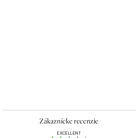
-40%
 Plagát
Romantic Green Trio Sady pl
Od 47,94 €
79,90 €
Zákaznícke recenzie
EXCELLENT