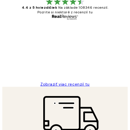
4.4 z 5 hviezdičiek
Na základe 108346 recenzií.
Pozrite si niektoré z recenzií tu
Overený kupujúci
Zákaznícke
recenzie
All its ok
5 máj
Jana K
Zobraziť viac recenzií tu