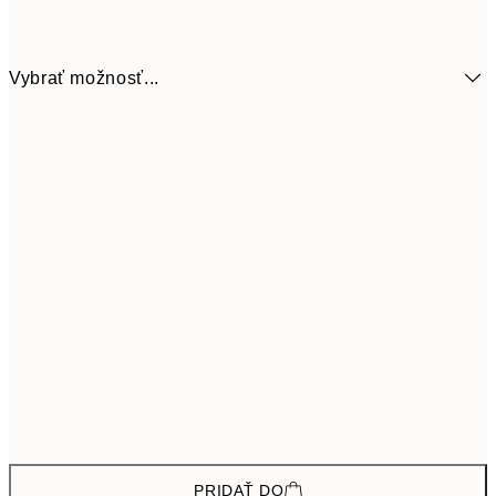
Vybrať možnosť...
46,7
ONE SIZE
77,
PRIDAŤ DO