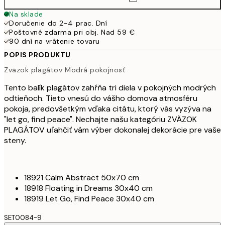
Na sklade
Doručenie do 2-4 prac. Dní
Poštovné zdarma pri obj. Nad 59 €
90 dní na vrátenie tovaru
POPIS PRODUKTU
Zväzok plagátov Modrá pokojnosť
Tento balík plagátov zahŕňa tri diela v pokojných modrých
odtieňoch. Tieto vnesú do vášho domova atmosféru
pokoja, predovšetkým vďaka citátu, ktorý vás vyzýva na
"let go, find peace". Nechajte našu kategóriu ZVÄZOK
PLAGÁTOV uľahčiť vám výber dokonalej dekorácie pre vaše
steny.
18921 Calm Abstract 50x70 cm
18918 Floating in Dreams 30x40 cm
18919 Let Go, Find Peace 30x40 cm
SET0084-9