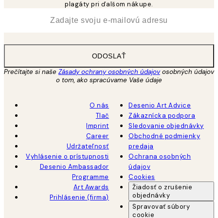
plagáty pri ďalšom nákupe.
*
E-mail
ODOSLAŤ
Prečítajte si naše
Zásady ochrany osobných údajov
osobných údajov
o tom, ako spracúvame Vaše údaje
O nás
Desenio Art Advice
Tlač
Zákaznícka podpora
Imprint
Sledovanie objednávky
Career
Obchodné podmienky
Udržateľnosť
predaja
Vyhlásenie o prístupnosti
Ochrana osobných
Desenio Ambassador
údajov
Programme
Cookies
Art Awards
Žiadosť o zrušenie
objednávky
Prihlásenie (firma)
Spravovať súbory
cookie