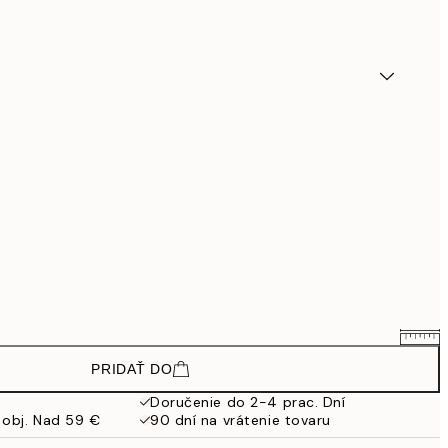
PRIDAŤ DO
18 €
30 €
Doručenie do 2-4 prac. Dní
 obj. Nad 59 €
90 dní na vrátenie tovaru
26,34 €
43,90 €