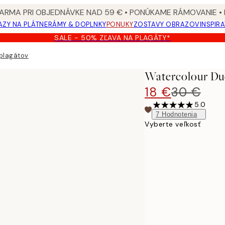
ARMA PRI OBJEDNÁVKE NAD 59 € • PONÚKAME RÁMOVANIE •
ZY NA PLÁTNE
RÁMY & DOPLNKY
PONUKY
ZOSTAVY OBRAZOV
INSPIR
SALE - 50% ZĽAVA NA PLAGÁTY*
plagátov
Watercolour Du
18 €
30 €
5.0
7
Hodnotenia
Vyberte veľkosť