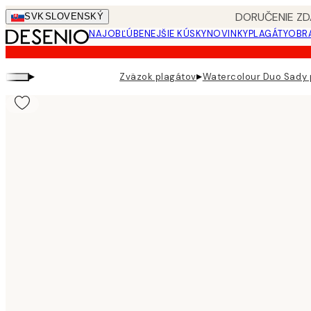
Skip
DORUČENIE ZD
SVK
SLOVENSKÝ
to
NAJOBĽÚBENEJŠIE KÚSKY
NOVINKY
PLAGÁTY
OBRA
main
content.
▸
▸
Zväzok plagátov
Watercolour Duo Sady 