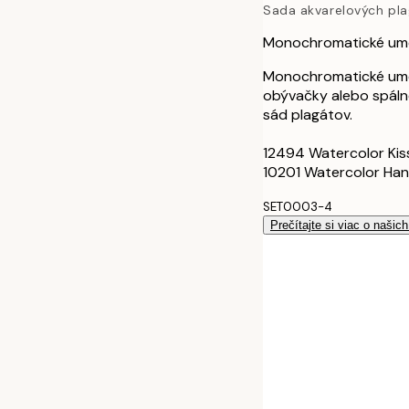
Sada akvarelových pl
40x50 cm
Monochromatické ume
50x70 cm
Monochromatické umel
obývačky alebo spáln
sád plagátov.
12494 Watercolor Kis
10201 Watercolor Han
SET0003-4
Prečítajte si viac o našic