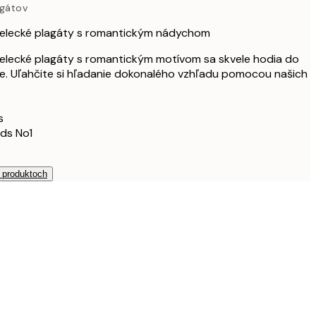
agátov
36,54 €
60,90 €
lecké plagáty s romantickým nádychom
45,60 €
ecké plagáty s romantickým motívom sa skvele hodia do
76 €
e. Uľahčite si hľadanie dokonalého vzhľadu pomocou našich
s
ds No1
h produktoch