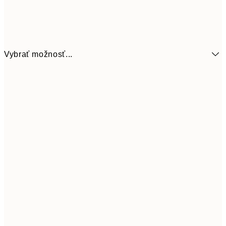
Vybrať možnosť...
13x18 cm
7,