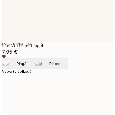
EVERYTHING IS ART
Hay Girl Hay Plagát
7,95 €
Plagát
Plátno
Vyberte veľkosť