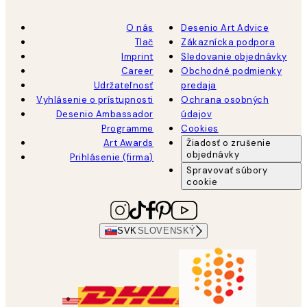
O nás
Desenio Art Advice
Tlač
Zákaznícka podpora
Imprint
Sledovanie objednávky
Career
Obchodné podmienky
Udržateľnosť
predaja
Vyhlásenie o prístupnosti
Ochrana osobných
Desenio Ambassador
údajov
Programme
Cookies
Art Awards
Žiadosť o zrušenie
objednávky
Prihlásenie (firma)
Spravovať súbory
cookie
SVK
SLOVENSKÝ