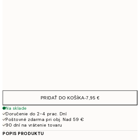
21x30 cm
1
30x40 cm
21,9
50x70 cm
3
100x150 cm
11
Frame
options
PRIDAŤ DO KOŠÍKA
-
7,95 €
Na sklade
Doručenie do 2-4 prac. Dní
Poštovné zdarma pri obj. Nad 59 €
90 dní na vrátenie tovaru
POPIS PRODUKTU