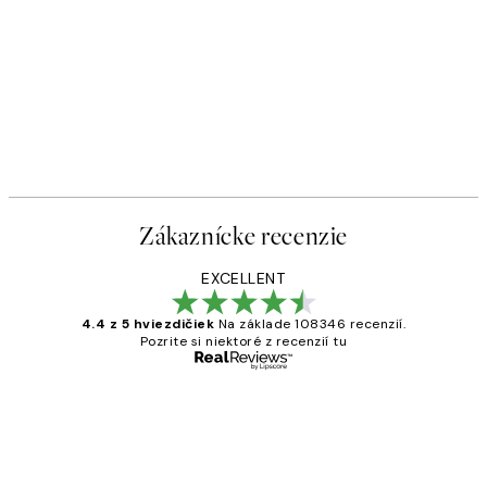
Zákaznícke recenzie
EXCELLENT
4.4 z 5 hviezdičiek
Na základe 108346 recenzií.
Pozrite si niektoré z recenzií tu
Overený kupujúci
Zákaznícke
recenzie
All its ok