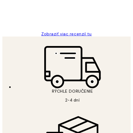
5 máj
Jana K
Zobraziť viac recenzií tu
RÝCHLE DORUČENIE
2-4 dní