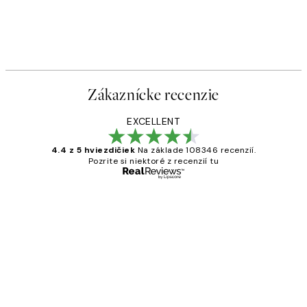
Zákaznícke recenzie
EXCELLENT
4.4 z 5 hviezdičiek
Na základe 108346 recenzií.
Pozrite si niektoré z recenzií tu
Overený kupujúci
Zákaznícke
recenzie
All its ok
5 máj
Jana K