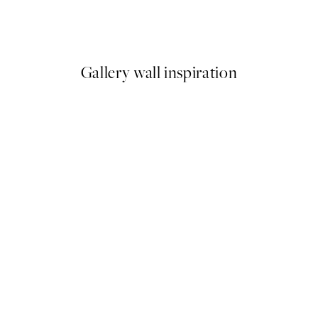
Wildflowers in Beige Plagát
Od 6,50 €
13 €
Gallery wall inspiration