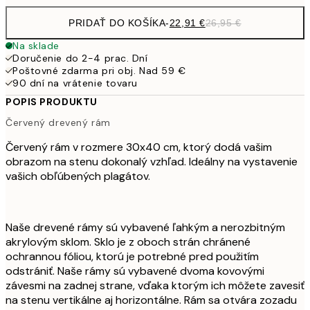
PRIDAŤ DO KOŠÍKA
-
22,91 €
26,95 €
Na sklade
Doručenie do 2-4 prac. Dní
Poštovné zdarma pri obj. Nad 59 €
90 dní na vrátenie tovaru
POPIS PRODUKTU
Červený drevený rám
Červený rám v rozmere 30x40 cm, ktorý dodá vašim
obrazom na stenu dokonalý vzhľad. Ideálny na vystavenie
vašich obľúbených plagátov.
Naše drevené rámy sú vybavené ľahkým a nerozbitným
akrylovým sklom. Sklo je z oboch strán chránené
ochrannou fóliou, ktorú je potrebné pred použitím
odstrániť. Naše rámy sú vybavené dvoma kovovými
závesmi na zadnej strane, vďaka ktorým ich môžete zavesiť
na stenu vertikálne aj horizontálne. Rám sa otvára zozadu