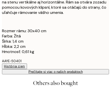
na stenu vertikálne aj horizontálne. Rám sa otvára zozadu
pomocou kovových klipsní, ktoré sa otáčajú do strany, čo
uľahčuje rámovanie vášho umenia.
Rozmer rámu: 30x40 cm
Farba: Žltá
Šírka: 1,4 cm
Hĺbka: 2,2 cm
Hmotnosť: 0,61 kg
AAYE-50401
História cien
Prečítajte si viac o našich produktoch
Others also bought