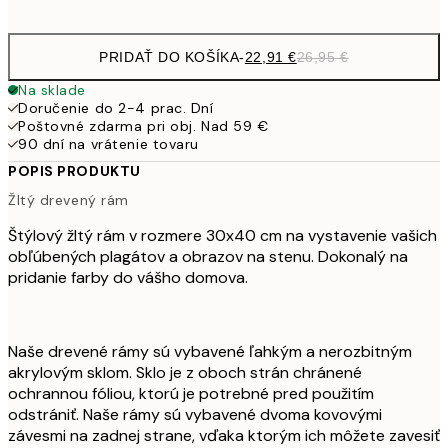
45,
PRIDAŤ DO KOŠÍKA
-
22,91 €
26,95 €
Na sklade
Doručenie do 2-4 prac. Dní
Poštovné zdarma pri obj. Nad 59 €
90 dní na vrátenie tovaru
POPIS PRODUKTU
Žltý drevený rám
Štýlový žltý rám v rozmere 30x40 cm na vystavenie vašich
obľúbených plagátov a obrazov na stenu. Dokonalý na
pridanie farby do vášho domova.
Naše drevené rámy sú vybavené ľahkým a nerozbitným
akrylovým sklom. Sklo je z oboch strán chránené
ochrannou fóliou, ktorú je potrebné pred použitím
odstrániť. Naše rámy sú vybavené dvoma kovovými
závesmi na zadnej strane, vďaka ktorým ich môžete zavesiť