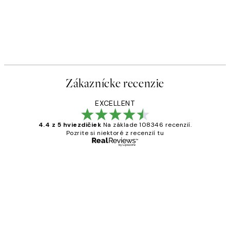
Zákaznícke recenzie
EXCELLENT
4.4 z 5 hviezdičiek
Na základe 108346 recenzií.
Pozrite si niektoré z recenzií tu
Overený kupujúci
Zákaznícke
recenzie
All its ok
5 máj