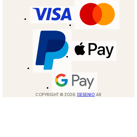
COPYRIGHT ©
2026
,
DESENIO
AB