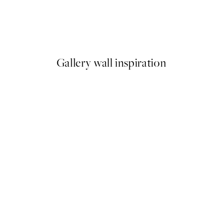
Wildflowers in Beige Plagát
Od 6,50 €
13 €
Gallery wall inspiration