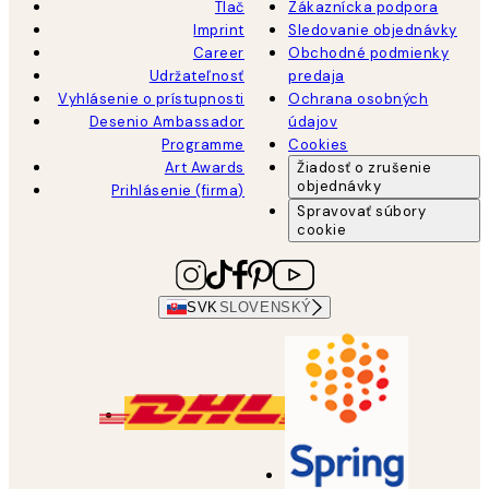
Tlač
Zákaznícka podpora
Imprint
Sledovanie objednávky
Career
Obchodné podmienky
Udržateľnosť
predaja
Vyhlásenie o prístupnosti
Ochrana osobných
Desenio Ambassador
údajov
Programme
Cookies
Art Awards
Žiadosť o zrušenie
objednávky
Prihlásenie (firma)
Spravovať súbory
cookie
SVK
SLOVENSKÝ