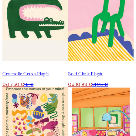
50%*
50%*
Crocodile Crush Plagát
Bold Chair Plagát
Od 7,50 €
15 €
Od 10,98 €
21,95 €