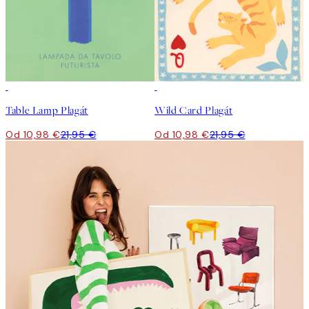
50%*
50%*
Table Lamp Plagát
Wild Card Plagát
Od 10,98 €
21,95 €
Od 10,98 €
21,95 €