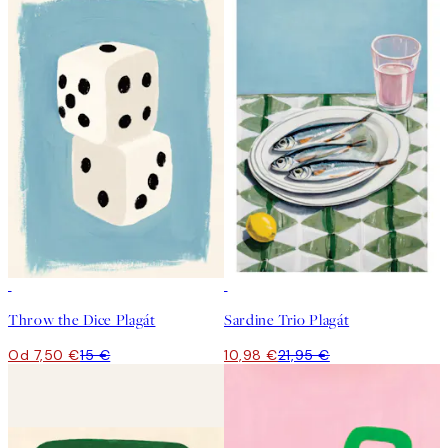
50%*
50%*
Throw the Dice Plagát
Sardine Trio Plagát
Od 7,50 €
15 €
10,98 €
21,95 €