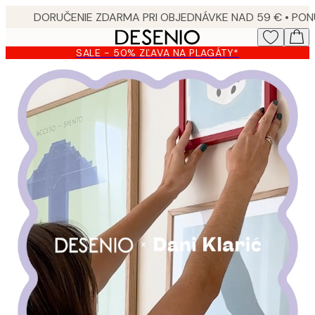
Skip
to
main
SALE - 50% ZĽAVA NA PLAGÁTY*
content.