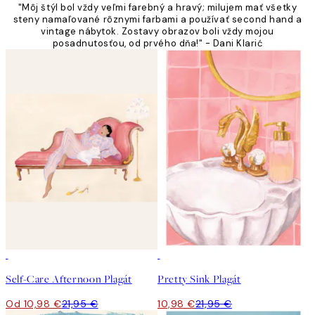
"Môj štýl bol vždy veľmi farebný a hravý; milujem mať všetky
steny namaľované rôznymi farbami a používať second hand a
vintage nábytok. Zostavy obrazov boli vždy mojou
posadnutosťou, od prvého dňa!" - Dani Klarić
50%*
50%*
Self-Care Afternoon Plagát
Pretty Sink Plagát
Od 10,98 €
21,95 €
10,98 €
21,95 €