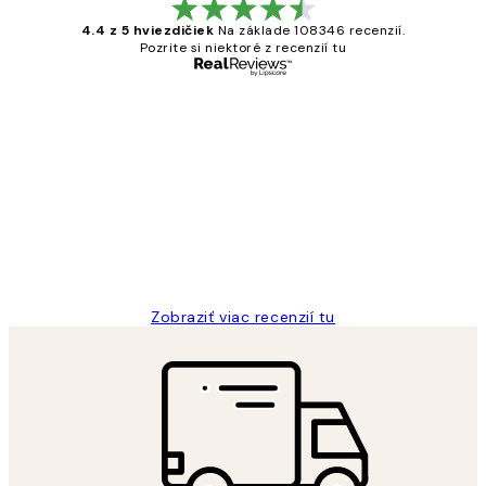
4.4 z 5 hviezdičiek
Na základe 108346 recenzií.
Pozrite si niektoré z recenzií tu
Overený kupujúci
Zákaznícke
recenzie
All its ok
5 máj
Jana K
Zobraziť viac recenzií tu