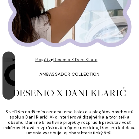
▸
▸
Plagáty
Desenio X Dani Klaric
AMBASSADOR COLLECTION
Looping je zapnutý
DESENIO X DANI KLARIĆ
S veľkým nadšením oznamujeme kolekciu plagátov navrhnutú
spolu s Dani Klarić! Ako interiérová dizajnérka a tvoriteľka
obsahu, Daniine kreatívne projekty rozprúdili predstavivosť
miliónov. Hravá, rozprávková a úplne unikátna, Daniiina kolekcia
umenia vystihuje jej charakteristický štýl.