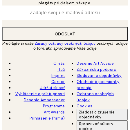
plagáty pri ďalšom nákupe.
*
E-mail
ODOSLAŤ
Prečítajte si naše
Zásady ochrany osobných údajov
osobných údajov
o tom, ako spracúvame Vaše údaje
O nás
Desenio Art Advice
Tlač
Zákaznícka podpora
Imprint
Sledovanie objednávky
Career
Obchodné podmienky
Udržateľnosť
predaja
Vyhlásenie o prístupnosti
Ochrana osobných
Desenio Ambassador
údajov
Programme
Cookies
Art Awards
Žiadosť o zrušenie
objednávky
Prihlásenie (firma)
Spravovať súbory
cookie