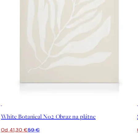
30%*
White Botanical No2 Obraz na plátne
Od 41,30 €
59 €