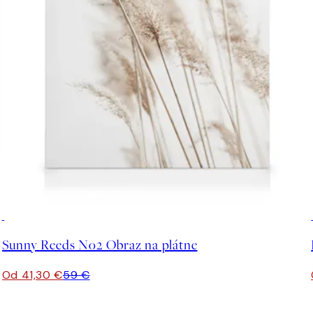
30%*
Sunny Reeds No2 Obraz na plátne
Od 41,30 €
59 €