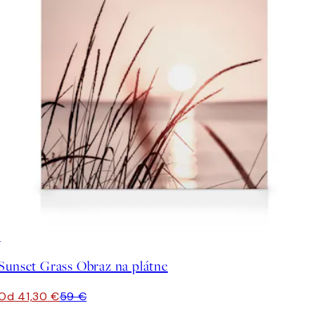
30%*
Sunset Grass Obraz na plátne
Od 41,30 €
59 €