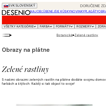
Skip
DORUČENIE ZD
SVK
SLOVENSKÝ
to
NAJOBĽÚBENEJŠIE KÚSKY
NOVINKY
PLAGÁTY
OBRA
main
content.
VŠETKY KATEGÓRIE
FARBA
FORMÁTY
ROZMERY
ZORA
▸
▸
Botanické
Zelené rastliny
Obrazy na plátne
Zelené rastliny
S našimi obrazmi zelených rastlín na plátne dodáte svojmu domovu 
farbách a štýloch. Každý si tak objaví to svoje!