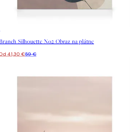
30%*
Branch Silhouette No2 Obraz na plátne
Od 41,30 €
59 €