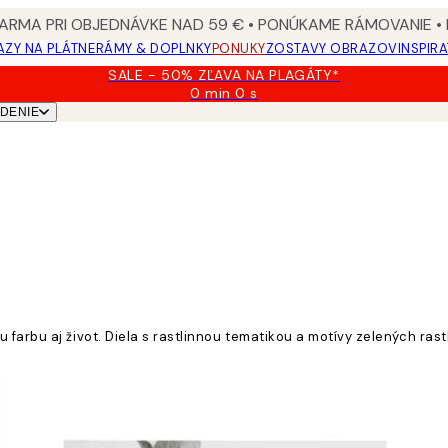
ARMA PRI OBJEDNÁVKE NAD 59 € • PONÚKAME RÁMOVANIE •
ZY NA PLÁTNE
RÁMY & DOPLNKY
PONUKY
ZOSTAVY OBRAZOV
INSPIR
SALE - 50% ZĽAVA NA PLAGÁTY*
0 min
0 s
Platné
DENIE
do:
2026-
08-
09
farbu aj život. Diela s rastlinnou tematikou a motívy zelených rast