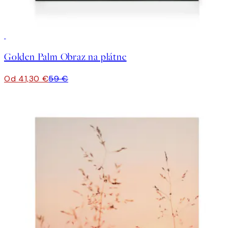
30%*
Golden Palm Obraz na plátne
Od 41,30 €
59 €