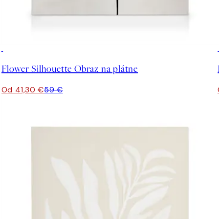
30%*
Flower Silhouette Obraz na plátne
Od 41,30 €
59 €