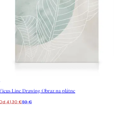
30%*
Ficus Line Drawing Obraz na plátne
Od 41,30 €
59 €