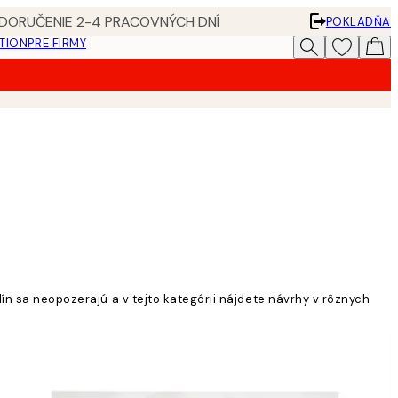
 DORUČENIE 2-4 PRACOVNÝCH DNÍ
POKLADŇA
ATION
PRE FIRMY
lín sa neopozerajú a v tejto kategórii nájdete návrhy v rôznych