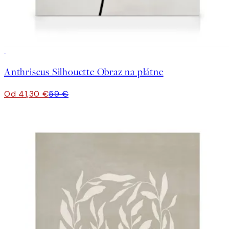
30%*
Anthriscus Silhouette Obraz na plátne
Od 41,30 €
59 €