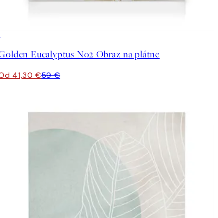
30%*
Golden Eucalyptus No2 Obraz na plátne
Od 41,30 €
59 €