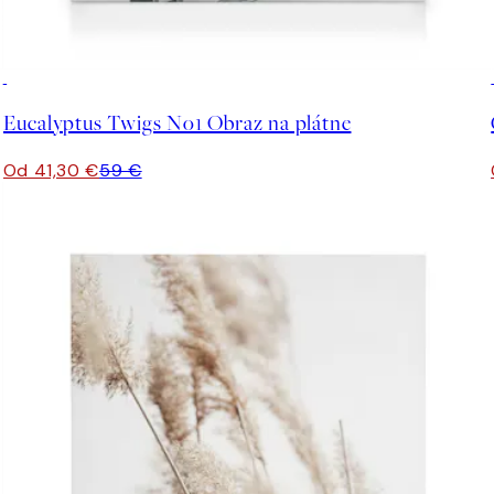
30%*
Eucalyptus Twigs No1 Obraz na plátne
Od 41,30 €
59 €