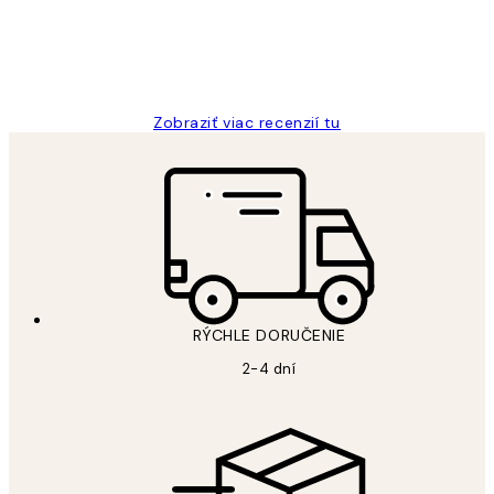
5 máj
Jana K
Zobraziť viac recenzií tu
RÝCHLE DORUČENIE
2-4 dní