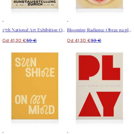
30%*
30%*
17th National Art Exhibition Obraz na plátne
Blooming Radiance Obraz na plátne
Od 41,30 €
59 €
Od 41,30 €
59 €
30%*
30%*