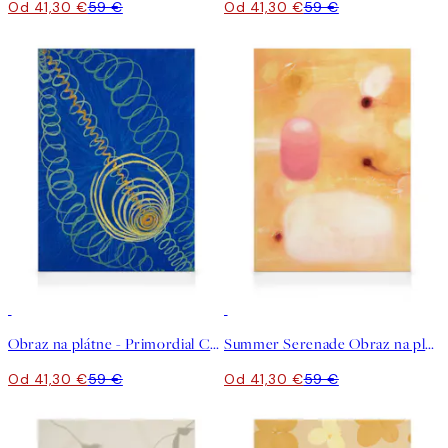
Od 41,30 €
59 €
Od 41,30 €
59 €
30%*
30%*
Obraz na plátne - Primordial Chaos, No.16 by Hilma af Klint
Summer Serenade Obraz na plátne
Od 41,30 €
59 €
Od 41,30 €
59 €