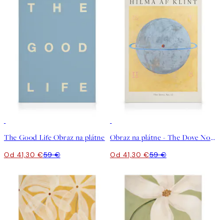
30%*
30%*
The Good Life Obraz na plátne
Obraz na plátne - The Dove No.12 by Hilma af Klint
Od 41,30 €
59 €
Od 41,30 €
59 €