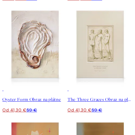
30%*
30%*
Oyster Form Obraz na plátne
The Three Graces Obraz na plátne
Od 41,30 €
59 €
Od 41,30 €
59 €