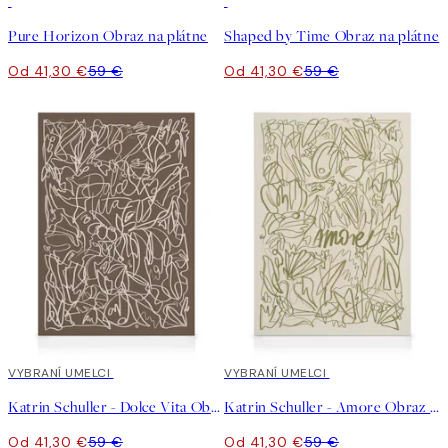
30%*
30%*
Pure Horizon Obraz na plátne
Shaped by Time Obraz na plátne
Od 41,30 €
59 €
Od 41,30 €
59 €
30%*
VYBRANÍ UMELCI
30%*
VYBRANÍ UMELCI
Katrin Schuller - Dolce Vita Obraz na plátne
Katrin Schuller - Amore Obraz na plátne
Od 41,30 €
59 €
Od 41,30 €
59 €