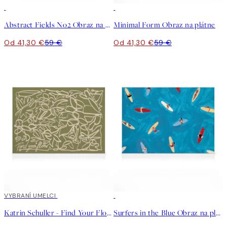
30%*
30%*
Abstract Fields No2 Obraz na plátne
Minimal Form Obraz na plátne
Od 41,30 €
59 €
Od 41,30 €
59 €
30%*
VYBRANÍ UMELCI
30%*
Katrin Schuller - Find Your Flow Obraz na plátne
Surfers in the Blue Obraz na plátne