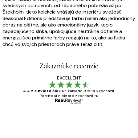
švédskych domovoch, od západného pobrežia až po
Štokholm, tieto kolekcie vnášajú do interiéru sviežosť.
Seasonal Editions predstavuje farbu nielen ako jednoduchý
obraz na plátne, ale ako emocionálny jazyk; teplo
zapadajúceho slnka, upokojujúce neutrálne odtiene a
energizujúce primárne farby reagujú na to, ako sa ľudia
chcú vo svojich priestoroch práve teraz cítiť.
Zákaznícke recenzie
EXCELLENT
4.4 z 5 hviezdičiek
Na základe 108346 recenzií.
Pozrite si niektoré z recenzií tu
Overený kupujúci
Zákaznícke
recenzie
All its ok