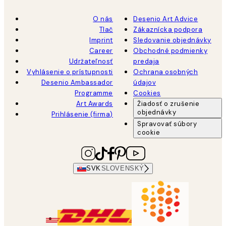
O nás
Desenio Art Advice
Tlač
Zákaznícka podpora
Imprint
Sledovanie objednávky
Career
Obchodné podmienky
Udržateľnosť
predaja
Vyhlásenie o prístupnosti
Ochrana osobných
Desenio Ambassador
údajov
Programme
Cookies
Art Awards
Žiadosť o zrušenie
objednávky
Prihlásenie (firma)
Spravovať súbory
cookie
SVK
SLOVENSKÝ