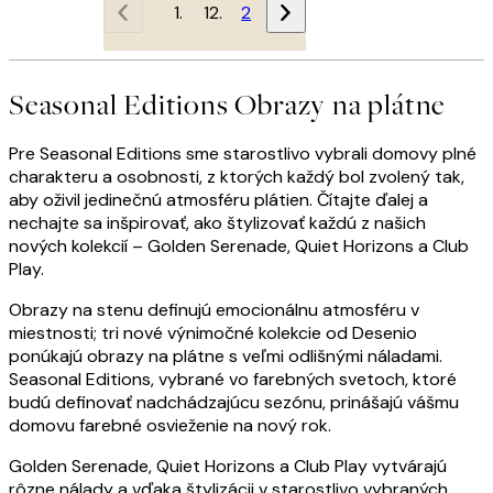
1
2
Seasonal Editions Obrazy na plátne
Pre Seasonal Editions sme starostlivo vybrali domovy plné
charakteru a osobnosti, z ktorých každý bol zvolený tak,
aby oživil jedinečnú atmosféru plátien. Čítajte ďalej a
nechajte sa inšpirovať, ako štylizovať každú z našich
nových kolekcií – Golden Serenade, Quiet Horizons a Club
Play.
Obrazy na stenu definujú emocionálnu atmosféru v
miestnosti; tri nové výnimočné kolekcie od Desenio
ponúkajú obrazy na plátne s veľmi odlišnými náladami.
Seasonal Editions, vybrané vo farebných svetoch, ktoré
budú definovať nadchádzajúcu sezónu, prinášajú vášmu
domovu farebné osvieženie na nový rok.
Golden Serenade, Quiet Horizons a Club Play vytvárajú
rôzne nálady a vďaka štylizácii v starostlivo vybraných