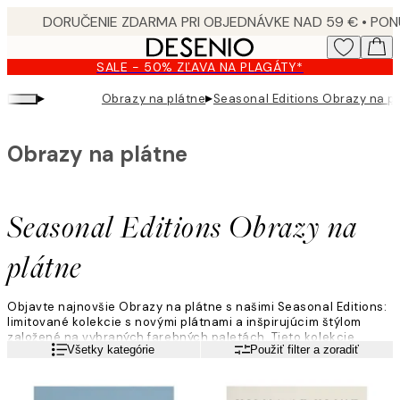
Skip
to
main
SALE - 50% ZĽAVA NA PLAGÁTY*
content.
▸
▸
Obrazy na plátne
Seasonal Editions Obrazy na p
Obrazy na plátne
Seasonal Editions Obrazy na
plátne
Objavte najnovšie Obrazy na plátne s našimi Seasonal Editions:
limitované kolekcie s novými plátnami a inšpirujúcim štýlom
založené na vybraných farebných paletách. Tieto kolekcie
Viac informácií
Všetky kategórie
Použiť filter a zoradiť
inšpirujú rôzne nálady, každá s jedinečným emocionálnym
tónom: Golden Serenade, Quiet Horizons a Club Play.