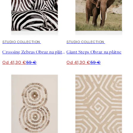
30%*
STUDIO COLLECTION
30%*
STUDIO COLLECTION
Crossing Zebras Obraz na plátne
Giant Steps Obraz na plátne
Od 41,30 €
59 €
Od 41,30 €
59 €