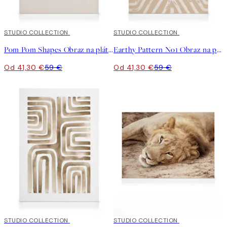
30%*
STUDIO COLLECTION
30%*
STUDIO COLLECTION
Pom Pom Shapes Obraz na plátne
Earthy Pattern No1 Obraz na plátne
Od 41,30 €
59 €
Od 41,30 €
59 €
30%*
STUDIO COLLECTION
30%*
STUDIO COLLECTION