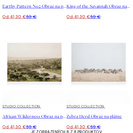
Earthy Pattern No2 Obraz na plátne
King of the Savannah Obraz na plátne
Od 41,30 €
59 €
Od 41,30 €
59 €
30%*
STUDIO COLLECTION
30%*
STUDIO COLLECTION
African Wilderness Obraz na plátne
Zebra Herd​ Obraz na plátne
Od 41,30 €
59 €
Od 41,30 €
59 €
JE ZOBRAZENÝCH 8 Z 8 PRODUKTOV