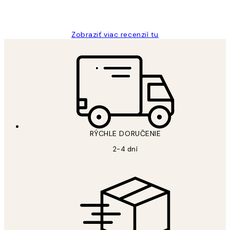
5 máj
Jana K
Zobraziť viac recenzií tu
RÝCHLE DORUČENIE
2-4 dní