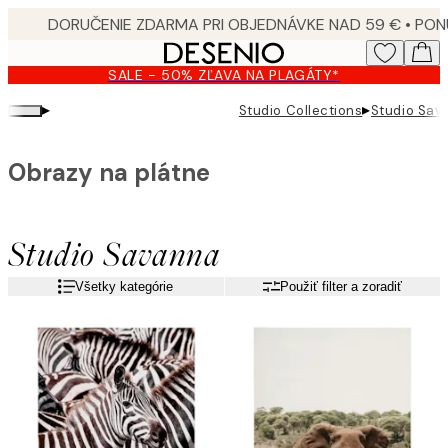
Skip
to
main
SALE - 50% ZĽAVA NA PLAGÁTY*
content.
▸
▸
Studio Collections
Studio Sav
Obrazy na plátne
Studio Savanna
Všetky kategórie
Použiť filter a zoradiť