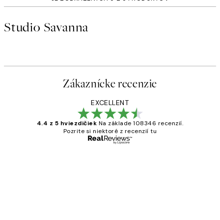
Studio Savanna
Zákaznícke recenzie
EXCELLENT
4.4 z 5 hviezdičiek
Na základe 108346 recenzií.
Pozrite si niektoré z recenzií tu
Overený kupujúci
Zákaznícke
recenzie
All its ok