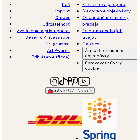
Tlač
Zákaznícka podpora
Imprint
Sledovanie objednávky
Career
Obchodné podmienky
Udržateľnosť
predaja
Vyhlásenie o prístupnosti
Ochrana osobných
Desenio Ambassador
údajov
Programme
Cookies
Art Awards
Žiadosť o zrušenie
objednávky
Prihlásenie (firma)
Spravovať súbory
cookie
SVK
SLOVENSKÝ