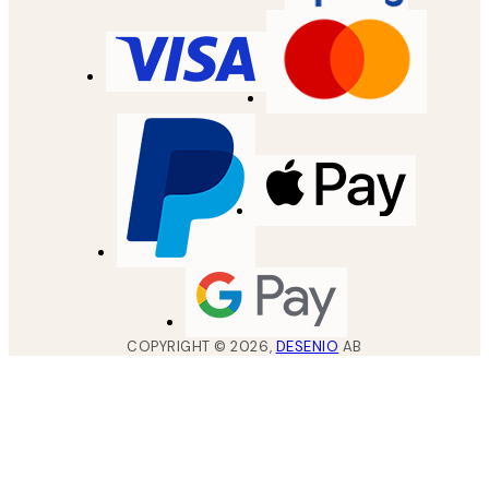
COPYRIGHT ©
2026
,
DESENIO
AB