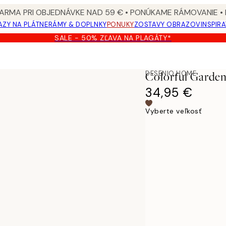
ARMA PRI OBJEDNÁVKE NAD 59 € • PONÚKAME RÁMOVANIE •
ZY NA PLÁTNE
RÁMY & DOPLNKY
PONUKY
ZOSTAVY OBRAZOV
INSPIR
SALE - 50% ZĽAVA NA PLAGÁTY*
DESENIO HOME
Colorful Garde
34,95 €
Vyberte veľkosť