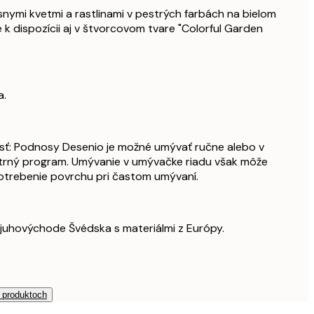
nymi kvetmi a rastlinami v pestrých farbách na bielom
e k dispozícii aj v štvorcovom tvare "Colorful Garden
a.
osť: Podnosy Desenio je možné umývať ručne alebo v
trný program. Umývanie v umývačke riadu však môže
potrebenie povrchu pri častom umývaní.
juhovýchode Švédska s materiálmi z Európy.
h produktoch