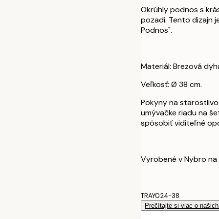
Okrúhly podnos s krás
pozadí. Tento dizajn j
Podnos".
Materiál: Brezová dyh
Veľkosť: Ø 38 cm.
Pokyny na starostliv
umývačke riadu na še
spôsobiť viditeľné o
Vyrobené v Nybro na 
TRAY024-38
Prečítajte si viac o našic