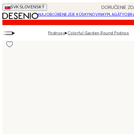
Skip
DORUČENIE ZD
SVK
SLOVENSKÝ
to
NAJOBĽÚBENEJŠIE KÚSKY
NOVINKY
PLAGÁTY
OBRA
main
content.
▸
▸
Podnosy
Colorful Garden Round Podnos