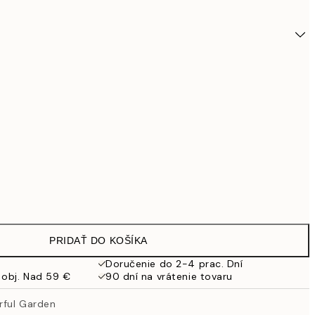
PRIDAŤ DO KOŠÍKA
34,9
Doručenie do 2-4 prac. Dní
 obj. Nad 59 €
90 dní na vrátenie tovaru
rful Garden