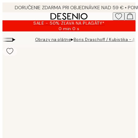
Skip
to
main
SALE - 50% ZĽAVA NA PLAGÁTY*
content.
0 min
0 s
Platné
do:
▸
▸
Obrazy na plátne
Boris Draschoff / Kubistika - 
2026-
08-
09
Product