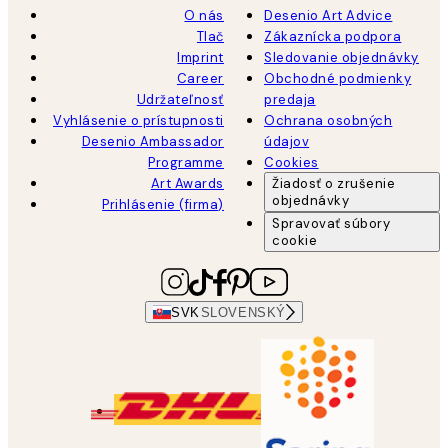
O nás
Desenio Art Advice
Tlač
Zákaznícka podpora
Imprint
Sledovanie objednávky
Career
Obchodné podmienky
Udržateľnosť
predaja
Vyhlásenie o prístupnosti
Ochrana osobných
Desenio Ambassador
údajov
Programme
Cookies
Art Awards
Žiadosť o zrušenie
objednávky
Prihlásenie (firma)
Spravovať súbory
cookie
SVK
SLOVENSKÝ