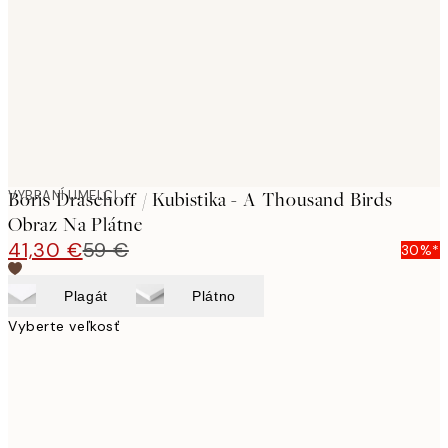
images
VYBRANÍ UMELCI
Boris Draschoff / Kubistika - A Thousand Birds
Obraz Na Plátne
41,30 €
59 €
30%*
Plagát
Plátno
Vyberte veľkosť