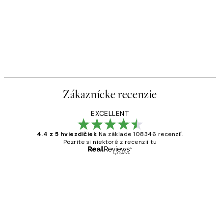
Zákaznícke recenzie
EXCELLENT
4.4 z 5 hviezdičiek
Na základe 108346 recenzií.
Pozrite si niektoré z recenzií tu
Overený kupujúci
Zákaznícke
recenzie
All its ok