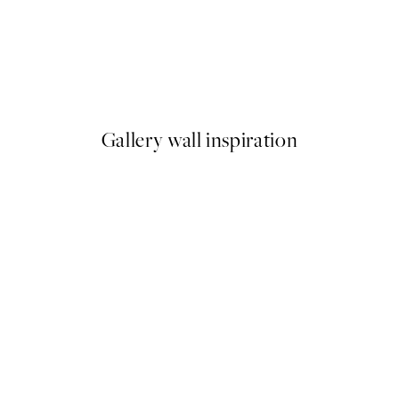
-40%
 Plagát
Romantic Green Trio Sady pl
Od 47,94 €
79,90 €
Gallery wall inspiration