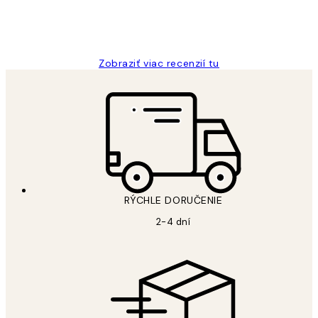
5 máj
Jana K
Zobraziť viac recenzií tu
RÝCHLE DORUČENIE
2-4 dní