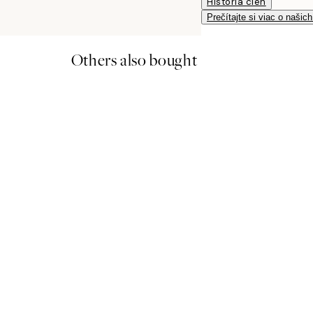
História cien
Prečítajte si viac o našic
Others also bought