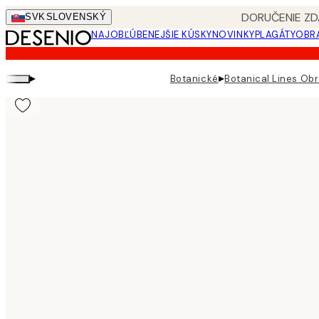
Skip
DORUČENIE ZD
SVK
SLOVENSKÝ
to
NAJOBĽÚBENEJŠIE KÚSKY
NOVINKY
PLAGÁTY
OBRA
main
content.
▸
▸
Botanické
Botanical Lines Obr