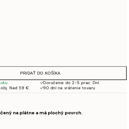
99 €
Bez rámu
PRIDAŤ DO KOŠÍKA
ávku
Doručenie do 2-5 prac. Dní
 obj. Nad 59 €
90 dní na vrátenie tovaru
ačený na plátne a má plochý povrch.