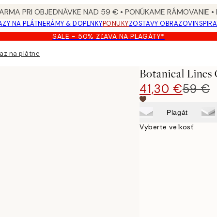
ARMA PRI OBJEDNÁVKE NAD 59 € • PONÚKAME RÁMOVANIE •
ZY NA PLÁTNE
RÁMY & DOPLNKY
PONUKY
ZOSTAVY OBRAZOV
INSPIR
SALE - 50% ZĽAVA NA PLAGÁTY*
az na plátne
Botanical Lines
41,30 €
59 €
Plagát
Vyberte veľkosť