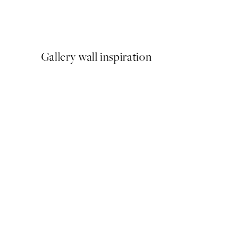
Romantic Green Trio Sady 
Od 47,94 €
79,90 €
Gallery wall inspiration