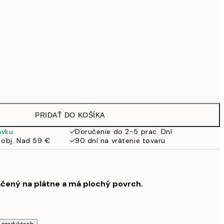
Bez rámu
PRIDAŤ DO KOŠÍKA
ávku
Doručenie do 2-5 prac. Dní
 obj. Nad 59 €
90 dní na vrátenie tovaru
ačený na plátne a má plochý povrch.