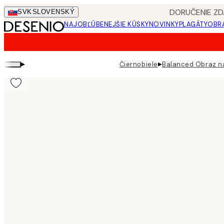
Skip
DORUČENIE ZD
SVK
SLOVENSKÝ
to
NAJOBĽÚBENEJŠIE KÚSKY
NOVINKY
PLAGÁTY
OBRA
main
content.
▸
▸
Čiernobiele
Balanced Obraz n