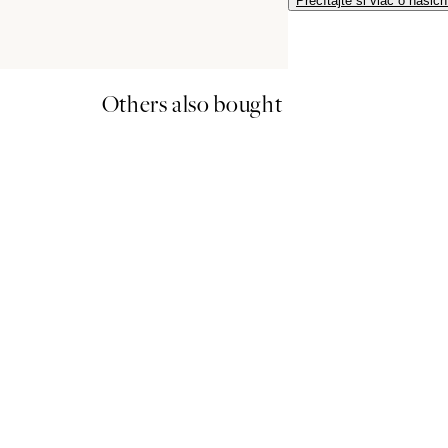
Prečítajte si viac o našic
Others also bought