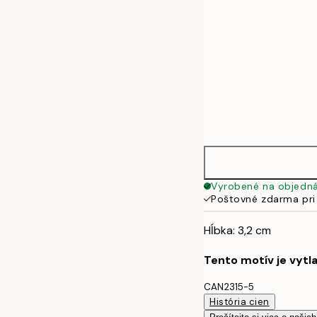
Vyrobené na objedn
Poštovné zdarma pri
Hĺbka: 3,2 cm
Tento motív je vytl
CAN2315-5
História cien