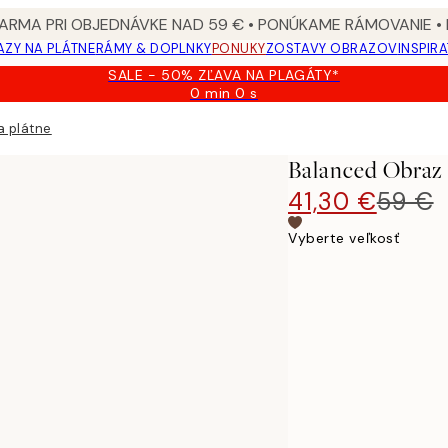
ARMA PRI OBJEDNÁVKE NAD 59 € • PONÚKAME RÁMOVANIE •
ZY NA PLÁTNE
RÁMY & DOPLNKY
PONUKY
ZOSTAVY OBRAZOV
INSPIR
SALE - 50% ZĽAVA NA PLAGÁTY*
0 min
0 s
Platné
do:
a plátne
2026-
08-
Balanced Obraz
09
41,30 €
59 €
Vyberte veľkosť