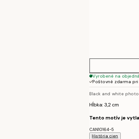
Vyrobené na objedn
Poštovné zdarma pri
Black and white phot
Hĺbka: 3,2 cm
Tento motív je vytl
CAN10164-5
História cien