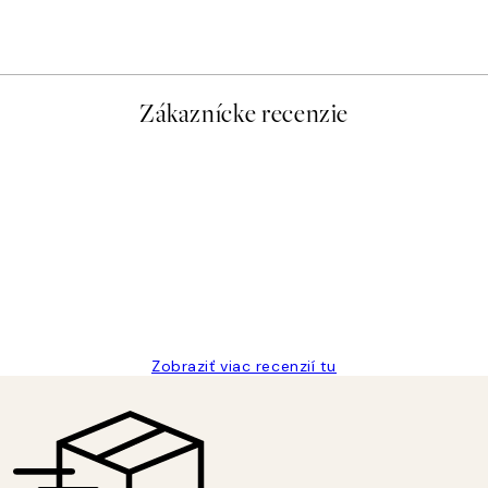
Od 47,94 €
79,90 €
Zákaznícke recenzie
Zobraziť viac recenzií tu