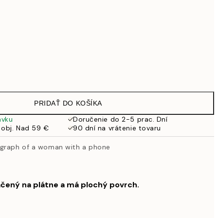
Bez rámu
PRIDAŤ DO KOŠÍKA
ávku
Doručenie do 2-5 prac. Dní
 obj. Nad 59 €
90 dní na vrátenie tovaru
ograph of a woman with a phone
ačený na plátne a má plochý povrch.