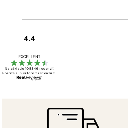
4.4
Zákaznícke
recenzie
All its ok
EXCELLENT
Na základe 108346 recenzií.
Pozrite si niektoré z recenzií tu
5 máj
Jana K