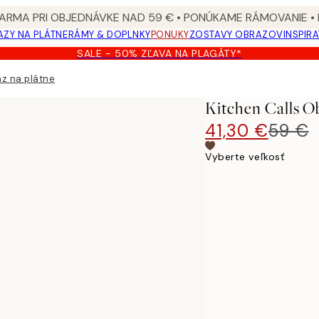
ARMA PRI OBJEDNÁVKE NAD 59 € • PONÚKAME RÁMOVANIE •
ZY NA PLÁTNE
RÁMY & DOPLNKY
PONUKY
ZOSTAVY OBRAZOV
INSPIR
SALE - 50% ZĽAVA NA PLAGÁTY*
az na plátne
Kitchen Calls O
41,30 €
59 €
Vyberte veľkosť