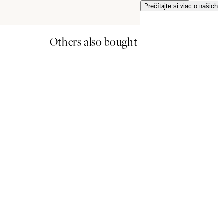
Prečítajte si viac o našic
Others also bought