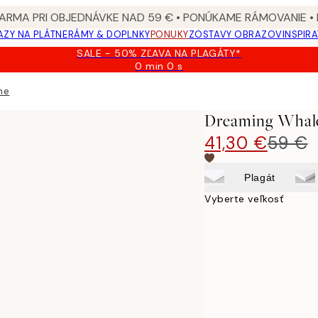
ARMA PRI OBJEDNÁVKE NAD 59 € • PONÚKAME RÁMOVANIE •
ZY NA PLÁTNE
RÁMY & DOPLNKY
PONUKY
ZOSTAVY OBRAZOV
INSPIR
SALE - 50% ZĽAVA NA PLAGÁTY*
0 min
0 s
Platné
do:
ne
2026-
08-
Dreaming Whale
09
41,30 €
59 €
Plagát
Vyberte veľkosť