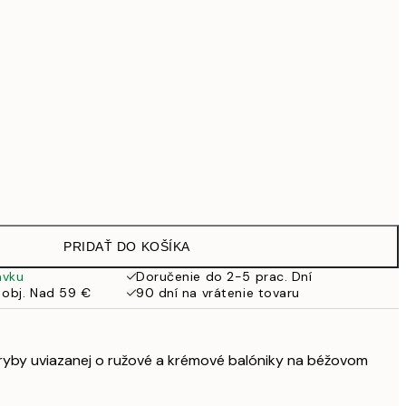
69,30 €
99 €
Bez rámu
PRIDAŤ DO KOŠÍKA
ávku
Doručenie do 2-5 prac. Dní
 obj. Nad 59 €
90 dní na vrátenie tovaru
ryby uviazanej o ružové a krémové balóniky na béžovom