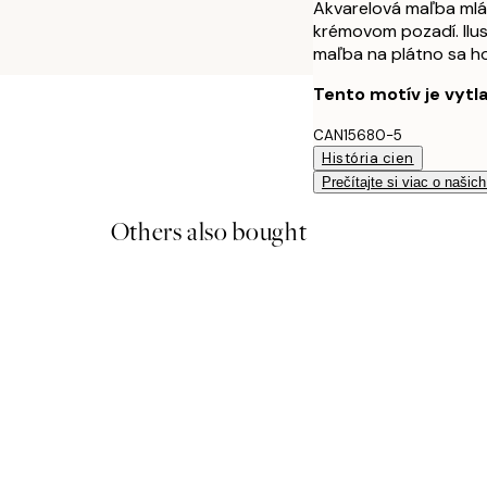
Akvarelová maľba mlá
krémovom pozadí. Ilus
maľba na plátno sa ho
Tento motív je vytl
CAN15680-5
História cien
Prečítajte si viac o našic
Others also bought