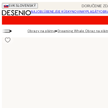
Skip
DORUČENIE ZD
SVK
SLOVENSKÝ
to
NAJOBĽÚBENEJŠIE KÚSKY
NOVINKY
PLAGÁTY
OBRA
main
content.
▸
▸
Obrazy na plátne
Dreaming Whale Obraz na plát