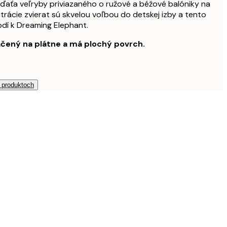
ďaťa veľryby priviazaného o ružové a béžové balóniky na
trácie zvierat sú skvelou voľbou do detskej izby a tento
dí k Dreaming Elephant.
ačený na plátne a má plochý povrch.
h produktoch