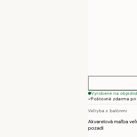
50x70 cm
Vyrobené na objedn
Poštovné zdarma pri
Veľryba s balónmi
Akvarelová maľba veľ
pozadí