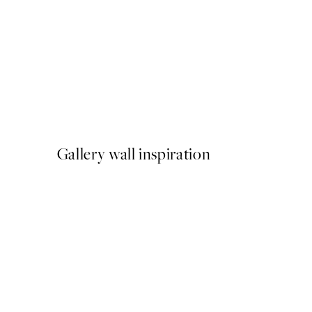
50%*
Beige Golden Flow No2 Pla
Od 9,98 €
19,95 €
Gallery wall inspiration