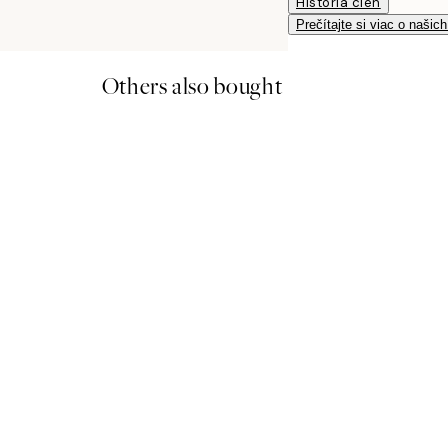
História cien
Prečítajte si viac o našic
Others also bought