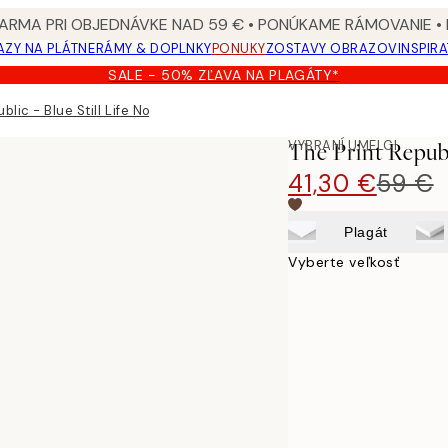
ARMA PRI OBJEDNÁVKE NAD 59 € • PONÚKAME RÁMOVANIE •
ZY NA PLÁTNE
RÁMY & DOPLNKY
PONUKY
ZOSTAVY OBRAZOV
INSPIR
SALE - 50% ZĽAVA NA PLAGÁTY*
blic - Blue Still Life No2 Obraz na plátne
VYBRANÍ UMELCI
The Print Republ
41,30 €
59 €
Plagát
Vyberte veľkosť