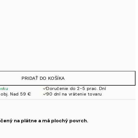
99 €
Bez rámu
PRIDAŤ DO KOŠÍKA
ávku
Doručenie do 2-5 prac. Dní
 obj. Nad 59 €
90 dní na vrátenie tovaru
ačený na plátne a má plochý povrch.