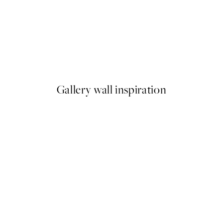
-40%
 Plagát
Romantic Green Trio Sady pl
Od 47,94 €
79,90 €
Gallery wall inspiration