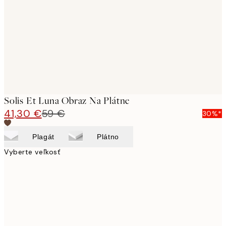
images
Solis Et Luna Obraz Na Plátne
41,30 €
59 €
30%*
Plagát
Plátno
Vyberte veľkosť