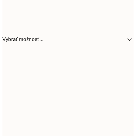
Vybrať možnosť...
41,3
30x40 cm