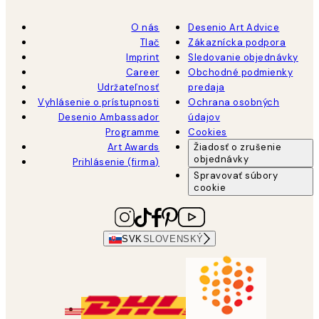
O nás
Desenio Art Advice
Tlač
Zákaznícka podpora
Imprint
Sledovanie objednávky
Career
Obchodné podmienky
Udržateľnosť
predaja
Vyhlásenie o prístupnosti
Ochrana osobných
Desenio Ambassador
údajov
Programme
Cookies
Art Awards
Žiadosť o zrušenie
objednávky
Prihlásenie (firma)
Spravovať súbory
cookie
SVK
SLOVENSKÝ