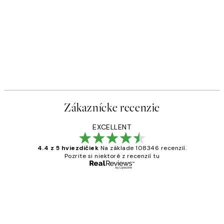
Zákaznícke recenzie
EXCELLENT
4.4 z 5 hviezdičiek
Na základe 108346 recenzií.
Pozrite si niektoré z recenzií tu
Overený kupujúci
Zákaznícke
recenzie
All its ok