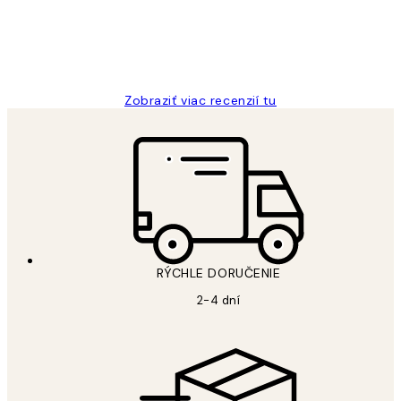
5 máj
Jana K
Zobraziť viac recenzií tu
RÝCHLE DORUČENIE
2-4 dní