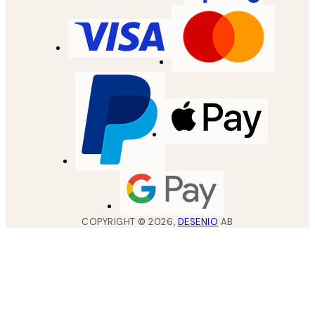
COPYRIGHT ©
2026
,
DESENIO
AB