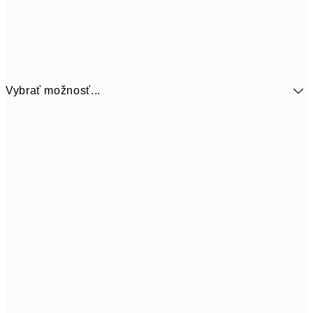
Vybrať možnosť...
41,3
30x40 cm