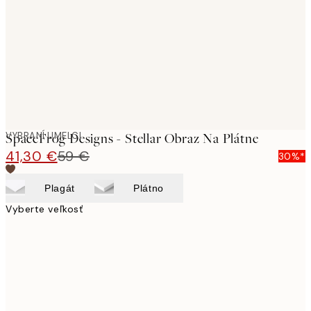
images
VYBRANÍ UMELCI
SpaceFrog Designs - Stellar Obraz Na Plátne
41,30 €
59 €
30%*
Plagát
Plátno
Vyberte veľkosť