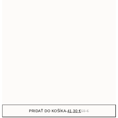
69,3
50x70 cm
Bez rámu
PRIDAŤ DO KOŠÍKA
-
41,30 €
59 €