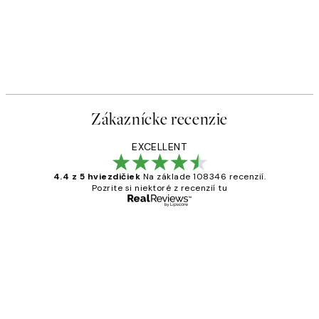
Zákaznícke recenzie
EXCELLENT
4.4 z 5 hviezdičiek
Na základe 108346 recenzií.
Pozrite si niektoré z recenzií tu
Overený kupujúci
Zákaznícke
recenzie
All its ok
5 máj