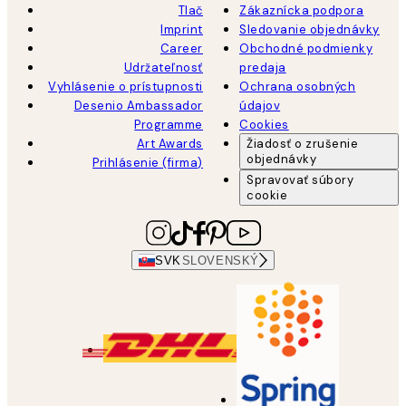
Tlač
Zákaznícka podpora
Imprint
Sledovanie objednávky
Career
Obchodné podmienky
Udržateľnosť
predaja
Vyhlásenie o prístupnosti
Ochrana osobných
Desenio Ambassador
údajov
Programme
Cookies
Art Awards
Žiadosť o zrušenie
objednávky
Prihlásenie (firma)
Spravovať súbory
cookie
SVK
SLOVENSKÝ