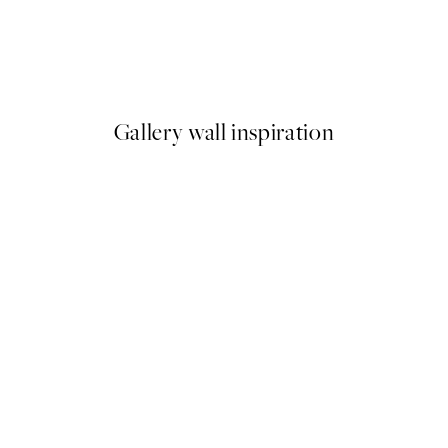
-40%
 Plagát
Romantic Green Trio Sady pl
Od 47,94 €
79,90 €
Gallery wall inspiration