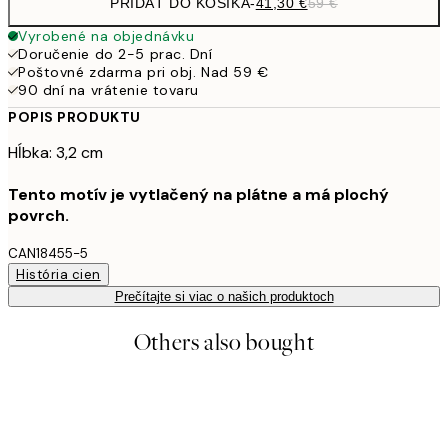
PRIDAŤ DO KOŠÍKA
-
41,30 €
59 €
Vyrobené na objednávku
Doručenie do 2-5 prac. Dní
Poštovné zdarma pri obj. Nad 59 €
90 dní na vrátenie tovaru
POPIS PRODUKTU
Hĺbka: 3,2 cm
Tento motív je vytlačený na plátne a má plochý
povrch.
CAN18455-5
História cien
Prečítajte si viac o našich produktoch
Others also bought