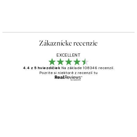
-40%
 Plagát
Romantic Green Trio Sady pl
Od 47,94 €
79,90 €
Zákaznícke recenzie
EXCELLENT
4.4 z 5 hviezdičiek
Na základe 108346 recenzií.
Pozrite si niektoré z recenzií tu
Overený kupujúci
Zákaznícke
recenzie
All its ok
5 máj
Jana K