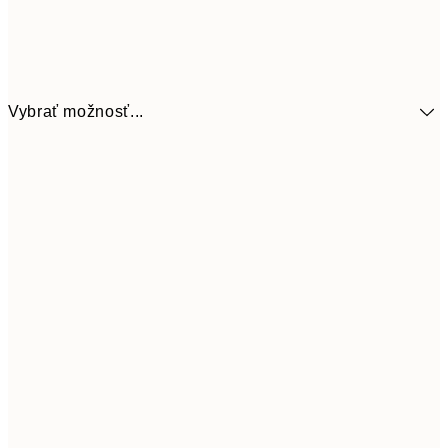
Vybrať možnosť...
41,3
30x40 cm