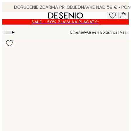
Skip
to
main
SALE - 50% ZĽAVA NA PLAGÁTY*
content.
▸
▸
Umenie
Green Botanical Vase
Product
images