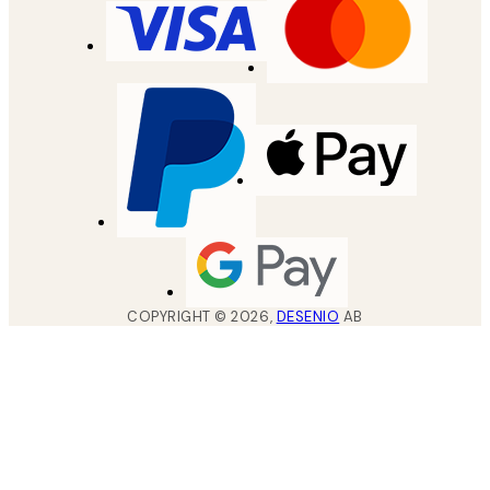
COPYRIGHT ©
2026
,
DESENIO
AB